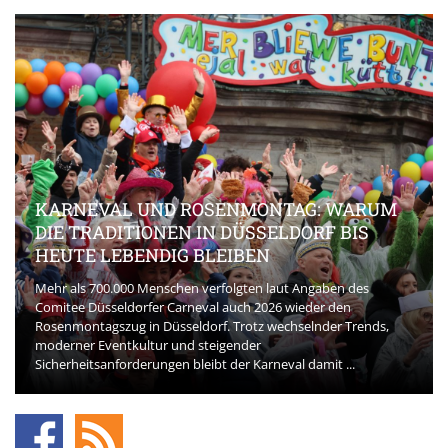
KARNEVAL UND ROSENMONTAG: WARUM
DIE TRADITIONEN IN DÜSSELDORF BIS
HEUTE LEBENDIG BLEIBEN
Mehr als 700.000 Menschen verfolgten laut Angaben des
Comitee Düsseldorfer Carneval auch 2026 wieder den
Rosenmontagszug in Düsseldorf. Trotz wechselnder Trends,
moderner Eventkultur und steigender
Sicherheitsanforderungen bleibt der Karneval damit ...