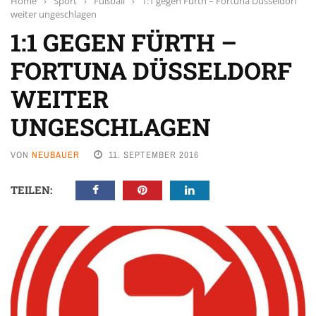
Home
›
Sport
›
Fußball
›
1:1 gegen Fürth – Fortuna Düsseldorf
weiter ungeschlagen
1:1 GEGEN FÜRTH –
FORTUNA DÜSSELDORF
WEITER
UNGESCHLAGEN
VON
NEUBAUER
11. SEPTEMBER 2016
TEILEN: