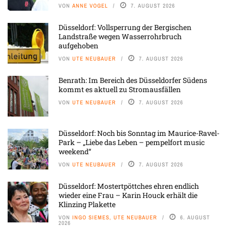
VON
ANNE VOGEL
7. AUGUST 2026
Düsseldorf: Vollsperrung der Bergischen
Landstraße wegen Wasserrohrbruch
aufgehoben
VON
UTE NEUBAUER
7. AUGUST 2026
Benrath: Im Bereich des Düsseldorfer Südens
kommt es aktuell zu Stromausfällen
VON
UTE NEUBAUER
7. AUGUST 2026
Düsseldorf: Noch bis Sonntag im Maurice-Ravel-
Park – „Liebe das Leben – pempelfort music
weekend“
VON
UTE NEUBAUER
7. AUGUST 2026
Düsseldorf: Mostertpöttches ehren endlich
wieder eine Frau – Karin Houck erhält die
Klinzing Plakette
VON
INGO SIEMES, UTE NEUBAUER
6. AUGUST
2026