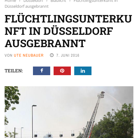
Home
›
Düsseldorf
›
Blaulicht
›
Flüchtlingsunterkunft in
Düsseldorf ausgebrannt
FLÜCHTLINGSUNTERKU
NFT IN DÜSSELDORF
AUSGEBRANNT
VON
UTE NEUBAUER
7. JUNI 2016
TEILEN: