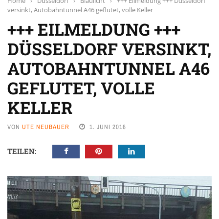
Home
›
Düsseldorf
›
Blaulicht
›
+++ Eilmeldung +++ Düsseldorf
versinkt, Autobahntunnel A46 geflutet, volle Keller
+++ EILMELDUNG +++
DÜSSELDORF VERSINKT,
AUTOBAHNTUNNEL A46
GEFLUTET, VOLLE
KELLER
VON
UTE NEUBAUER
1. JUNI 2016
TEILEN: