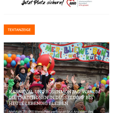
TEXTANZEIGE
KARNEVAL UND ROSENMONTAG: WARUM
DIE TRADITIONEN IN DÜSSELDORF BIS
HEUTE LEBENDIG BLEIBEN
Mehr als 700.000 Menschen verfolgten laut Angaben des