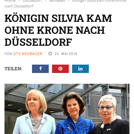
Home
›
Düsseldorf
›
Aktuelles
›
Königin Silvia kam ohne Krone
nach Düsseldorf
KÖNIGIN SILVIA KAM
OHNE KRONE NACH
DÜSSELDORF
VON
UTE NEUBAUER
24. MAI 2016
TEILEN: