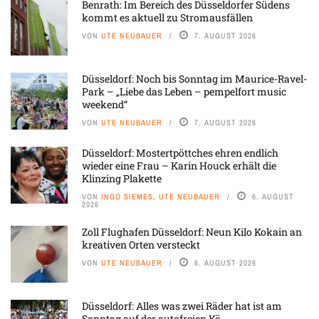
Benrath: Im Bereich des Düsseldorfer Südens
kommt es aktuell zu Stromausfällen
VON
UTE NEUBAUER
7. AUGUST 2026
Düsseldorf: Noch bis Sonntag im Maurice-Ravel-
Park – „Liebe das Leben – pempelfort music
weekend“
VON
UTE NEUBAUER
7. AUGUST 2026
Düsseldorf: Mostertpöttches ehren endlich
wieder eine Frau – Karin Houck erhält die
Klinzing Plakette
VON
INGO SIEMES, UTE NEUBAUER
6. AUGUST
2026
Zoll Flughafen Düsseldorf: Neun Kilo Kokain an
kreativen Orten versteckt
VON
UTE NEUBAUER
6. AUGUST 2026
Düsseldorf: Alles was zwei Räder hat ist am
Sonntag auf der autofreien Kö