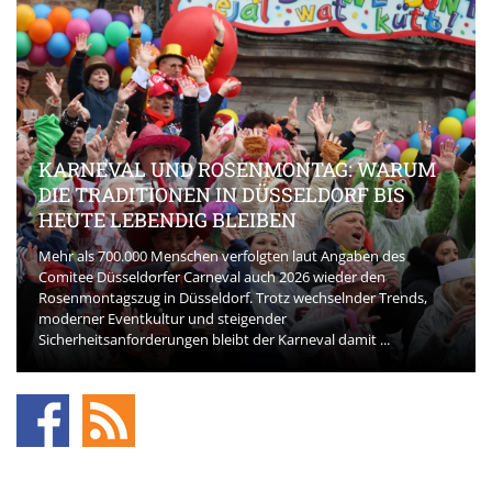
KARNEVAL UND ROSENMONTAG: WARUM
DIE TRADITIONEN IN DÜSSELDORF BIS
HEUTE LEBENDIG BLEIBEN
Mehr als 700.000 Menschen verfolgten laut Angaben des
Comitee Düsseldorfer Carneval auch 2026 wieder den
Rosenmontagszug in Düsseldorf. Trotz wechselnder Trends,
moderner Eventkultur und steigender
Sicherheitsanforderungen bleibt der Karneval damit ...