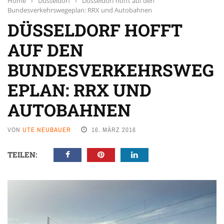
Home
›
Düsseldorf
›
Düsseldorf hofft auf den
Bundesverkehrswegeplan: RRX und Autobahnen
DÜSSELDORF HOFFT
AUF DEN
BUNDESVERKEHRSWEG
EPLAN: RRX UND
AUTOBAHNEN
VON
UTE NEUBAUER
16. MÄRZ 2016
TEILEN: