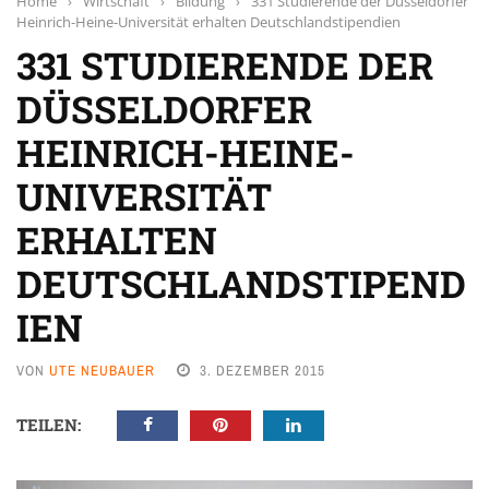
Home
›
Wirtschaft
›
Bildung
›
331 Studierende der Düsseldorfer
Heinrich-Heine-Universität erhalten Deutschlandstipendien
331 STUDIERENDE DER
DÜSSELDORFER
HEINRICH-HEINE-
UNIVERSITÄT
ERHALTEN
DEUTSCHLANDSTIPEND
IEN
VON
UTE NEUBAUER
3. DEZEMBER 2015
TEILEN: