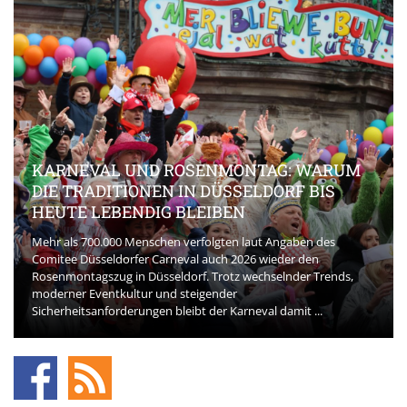
KARNEVAL UND ROSENMONTAG: WARUM
DIE TRADITIONEN IN DÜSSELDORF BIS
HEUTE LEBENDIG BLEIBEN
Mehr als 700.000 Menschen verfolgten laut Angaben des
Comitee Düsseldorfer Carneval auch 2026 wieder den
Rosenmontagszug in Düsseldorf. Trotz wechselnder Trends,
moderner Eventkultur und steigender
Sicherheitsanforderungen bleibt der Karneval damit ...