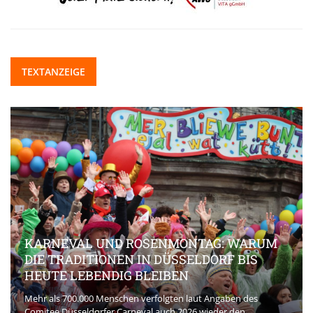
TEXTANZEIGE
KARNEVAL UND ROSENMONTAG: WARUM
DIE TRADITIONEN IN DÜSSELDORF BIS
HEUTE LEBENDIG BLEIBEN
Mehr als 700.000 Menschen verfolgten laut Angaben des
Comitee Düsseldorfer Carneval auch 2026 wieder den