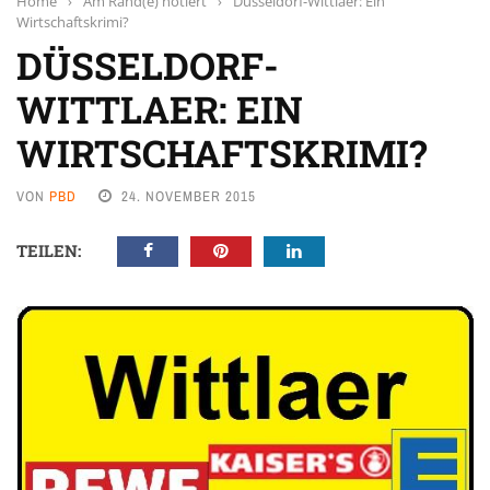
Home
›
Am Rand(e) notiert
›
Düsseldorf-Wittlaer: Ein
Wirtschaftskrimi?
DÜSSELDORF-
WITTLAER: EIN
WIRTSCHAFTSKRIMI?
VON
PBD
24. NOVEMBER 2015
TEILEN: