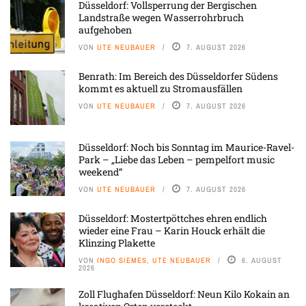
Düsseldorf: Vollsperrung der Bergischen
Landstraße wegen Wasserrohrbruch
aufgehoben
VON
UTE NEUBAUER
7. AUGUST 2026
Benrath: Im Bereich des Düsseldorfer Südens
kommt es aktuell zu Stromausfällen
VON
UTE NEUBAUER
7. AUGUST 2026
Düsseldorf: Noch bis Sonntag im Maurice-Ravel-
Park – „Liebe das Leben – pempelfort music
weekend“
VON
UTE NEUBAUER
7. AUGUST 2026
Düsseldorf: Mostertpöttches ehren endlich
wieder eine Frau – Karin Houck erhält die
Klinzing Plakette
VON
INGO SIEMES, UTE NEUBAUER
6. AUGUST
2026
Zoll Flughafen Düsseldorf: Neun Kilo Kokain an