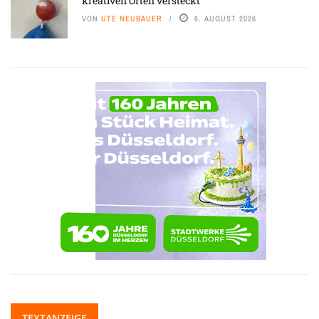
kreativen Orten versteckt
VON
UTE NEUBAUER
6. AUGUST 2026
TEXTANZEIGE