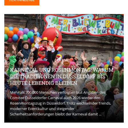
KARNEVAL UND ROSENMONTAG: WARUM
DIE TRADITIONEN IN DÜSSELDORF BIS
HEUTE LEBENDIG BLEIBEN
Mehr als 700.000 Menschen verfolgten laut Angaben des
Comitee Düsseldorfer Carneval auch 2026 wieder den
Rosenmontagszug in Düsseldorf. Trotz wechselnder Trends,
moderner Eventkultur und steigender
Sicherheitsanforderungen bleibt der Karneval damit ...