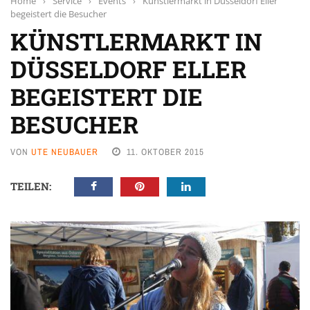
Home
›
Service
›
Events
›
Künstlermarkt in Düsseldorf Eller
begeistert die Besucher
KÜNSTLERMARKT IN
DÜSSELDORF ELLER
BEGEISTERT DIE
BESUCHER
VON
UTE NEUBAUER
11. OKTOBER 2015
TEILEN: