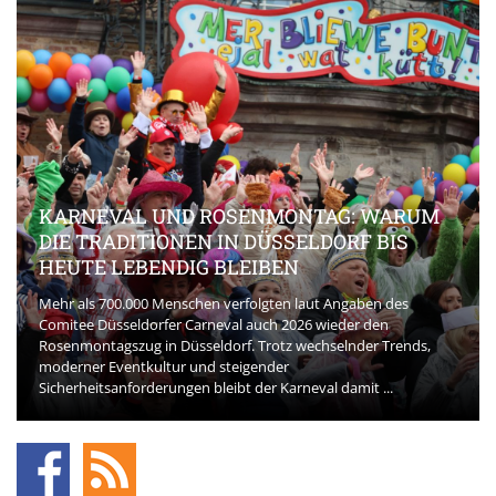
KARNEVAL UND ROSENMONTAG: WARUM
DIE TRADITIONEN IN DÜSSELDORF BIS
HEUTE LEBENDIG BLEIBEN
Mehr als 700.000 Menschen verfolgten laut Angaben des
Comitee Düsseldorfer Carneval auch 2026 wieder den
Rosenmontagszug in Düsseldorf. Trotz wechselnder Trends,
moderner Eventkultur und steigender
Sicherheitsanforderungen bleibt der Karneval damit ...