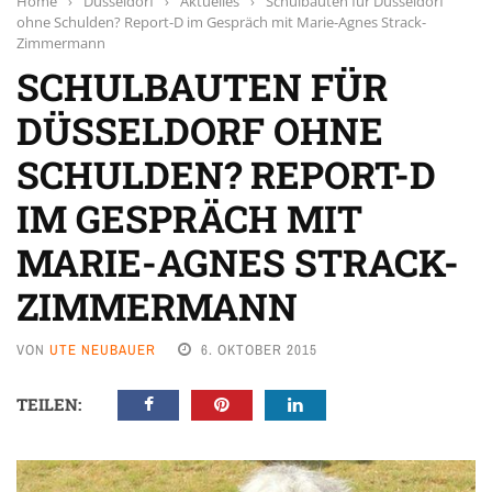
Home
›
Düsseldorf
›
Aktuelles
›
Schulbauten für Düsseldorf
ohne Schulden? Report-D im Gespräch mit Marie-Agnes Strack-
Zimmermann
SCHULBAUTEN FÜR
DÜSSELDORF OHNE
SCHULDEN? REPORT-D
IM GESPRÄCH MIT
MARIE-AGNES STRACK-
ZIMMERMANN
VON
UTE NEUBAUER
6. OKTOBER 2015
TEILEN: