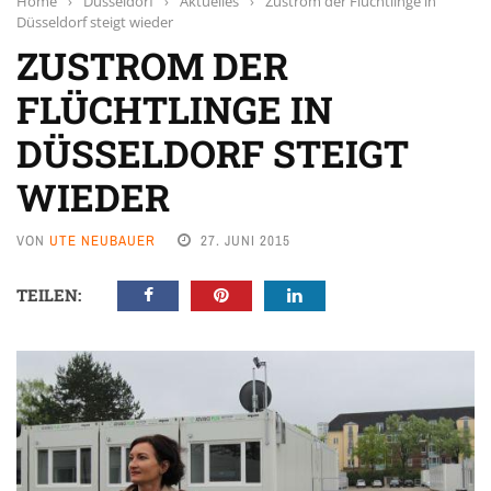
Home
›
Düsseldorf
›
Aktuelles
›
Zustrom der Flüchtlinge in
Düsseldorf steigt wieder
ZUSTROM DER
FLÜCHTLINGE IN
DÜSSELDORF STEIGT
WIEDER
VON
UTE NEUBAUER
27. JUNI 2015
TEILEN: