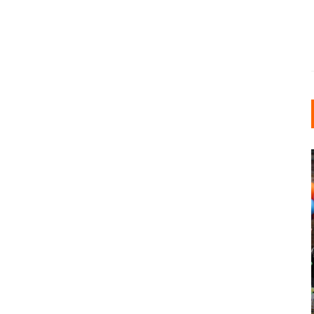
INDUSTRIELLER CHIC: WIE
KUNSTSTOFFFENSTER DEN
LOFT-STIL IN IHREM
EINFAMILIENHAUS