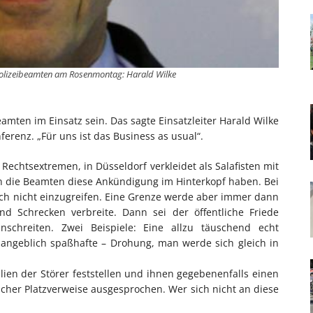
 Polizeibeamten am Rosenmontag: Harald Wilke
mten im Einsatz sein. Das sagte Einsatzleiter Harald Wilke
ferenz. „Für uns ist das Business as usual“.
chtsextremen, in Düsseldorf verkleidet als Salafisten mit
n die Beamten diese Ankündigung im Hinterkopf haben. Bei
ich nicht einzugreifen. Eine Grenze werde aber immer dann
nd Schrecken verbreite. Dann sei der öffentliche Friede
schreiten. Zwei Beispiele: Eine allzu täuschend echt
 angeblich spaßhafte – Drohung, man werde sich gleich in
nalien der Störer feststellen und ihnen gegebenenfalls einen
lcher Platzverweise ausgesprochen. Wer sich nicht an diese