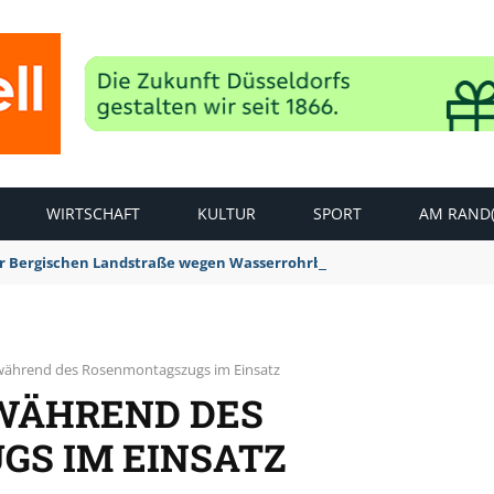
WIRTSCHAFT
KULTUR
SPORT
AM RAND(
der Bergischen Landstraße wegen Wasserrohrbruch aufgehoben
während des Rosenmontagszugs im Einsatz
 WÄHREND DES
S IM EINSATZ