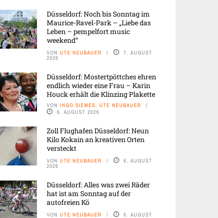
Düsseldorf: Noch bis Sonntag im
Maurice-Ravel-Park – „Liebe das
Leben – pempelfort music
weekend“
VON
UTE NEUBAUER
7. AUGUST
2026
Düsseldorf: Mostertpöttches ehren
endlich wieder eine Frau – Karin
Houck erhält die Klinzing Plakette
VON
INGO SIEMES, UTE NEUBAUER
6. AUGUST 2026
Zoll Flughafen Düsseldorf: Neun
Kilo Kokain an kreativen Orten
versteckt
VON
UTE NEUBAUER
6. AUGUST
2026
Düsseldorf: Alles was zwei Räder
hat ist am Sonntag auf der
autofreien Kö
VON
UTE NEUBAUER
6. AUGUST