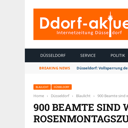
INTERNETZEITUNG DÜSSELDORF
DÜSSELDORF
SERVICE
POLITIK
BREAKING NEWS
Düsseldorf: Vollsperrung 
BLAULICHT
DÜSSELDORF
Home
›
Düsseldorf
›
Blaulicht
›
900 Beamte sind 
900 BEAMTE SIND
ROSENMONTAGSZUG