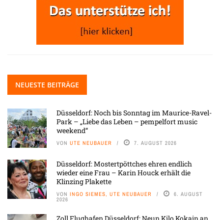
NEUESTE BEITRÄGE
Düsseldorf: Noch bis Sonntag im Maurice-Ravel-
Park – „Liebe das Leben – pempelfort music
weekend“
VON
UTE NEUBAUER
7. AUGUST 2026
Düsseldorf: Mostertpöttches ehren endlich
wieder eine Frau – Karin Houck erhält die
Klinzing Plakette
VON
INGO SIEMES, UTE NEUBAUER
6. AUGUST
2026
Zoll Flughafen Düsseldorf: Neun Kilo Kokain an