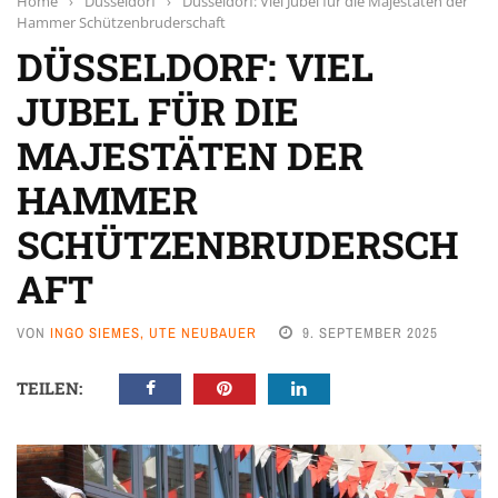
Home
›
Düsseldorf
›
Düsseldorf: Viel Jubel für die Majestäten der
Hammer Schützenbruderschaft
DÜSSELDORF: VIEL
JUBEL FÜR DIE
MAJESTÄTEN DER
HAMMER
SCHÜTZENBRUDERSCH
AFT
VON
INGO SIEMES, UTE NEUBAUER
9. SEPTEMBER 2025
TEILEN: