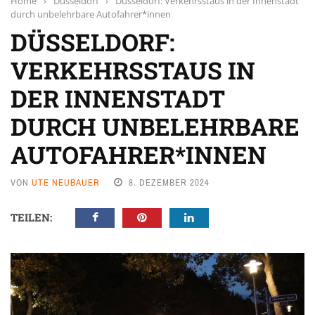
Home
›
Düsseldorf
›
Düsseldorf: Verkehrsstaus in der Innenstadt
durch unbelehrbare Autofahrer*innen
DÜSSELDORF:
VERKEHRSSTAUS IN
DER INNENSTADT
DURCH UNBELEHRBARE
AUTOFAHRER*INNEN
VON
UTE NEUBAUER
8. DEZEMBER 2024
TEILEN: