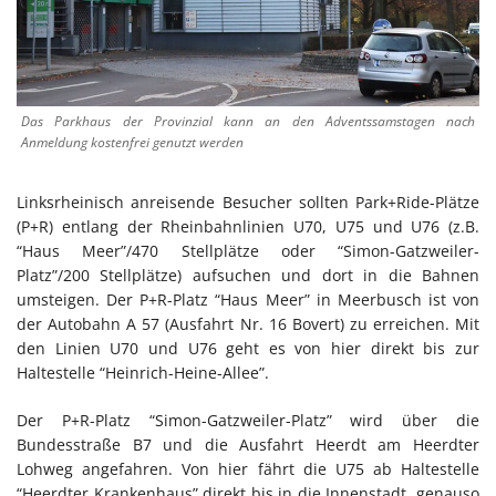
Das Parkhaus der Provinzial kann an den Adventssamstagen nach
Anmeldung kostenfrei genutzt werden
Linksrheinisch anreisende Besucher sollten Park+Ride-Plätze
(P+R) entlang der Rheinbahnlinien U70, U75 und U76 (z.B.
“Haus Meer”/470 Stellplätze oder “Simon-Gatzweiler-
Platz”/200 Stellplätze) aufsuchen und dort in die Bahnen
umsteigen. Der P+R-Platz “Haus Meer” in Meerbusch ist von
der Autobahn A 57 (Ausfahrt Nr. 16 Bovert) zu erreichen. Mit
den Linien U70 und U76 geht es von hier direkt bis zur
Haltestelle “Heinrich-Heine-Allee”.
Der P+R-Platz “Simon-Gatzweiler-Platz” wird über die
Bundesstraße B7 und die Ausfahrt Heerdt am Heerdter
Lohweg angefahren. Von hier fährt die U75 ab Haltestelle
“Heerdter Krankenhaus” direkt bis in die Innenstadt, genauso