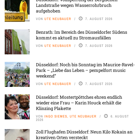
Landstraße wegen Wasserrohrbruch
aufgehoben
VON
UTE NEUBAUER
7. AUGUST 2026
Benrath: Im Bereich des Düsseldorfer Südens
kommt es aktuell zu Stromausfällen
VON
UTE NEUBAUER
7. AUGUST 2026
Düsseldorf: Noch bis Sonntag im Maurice-Ravel-
Park – „Liebe das Leben – pempelfort music
weekend“
VON
UTE NEUBAUER
7. AUGUST 2026
Düsseldorf: Mostertpöttches ehren endlich
wieder eine Frau – Karin Houck erhält die
Klinzing Plakette
VON
INGO SIEMES, UTE NEUBAUER
6. AUGUST
2026
Zoll Flughafen Düsseldorf: Neun Kilo Kokain an
kreativen Orten versteckt