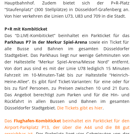
Hauptbahnhof. Zudem bietet sich der P+R-Platz
“Staufenplatz” (300 Stellplätze) in Düsseldorf-Grafenberg an.
Von hier verkehren die Linien U73, U83 und 709 in die Stadt.
P+R mit Kombiticket
Das “D.LIVE-Kombiticket” beinhaltet ein Parkticket für das
Parkhaus P7 in der Merkur Spiel-Arena
sowie ein Ticket für
alle Busse und Bahnen im gesamten Düsseldorfer
Stadtgebiet. Das Parkhaus liegt nur wenige Gehminuten von
der Haltestelle “Merkur Spiel-Arena/Messe Nord” entfernt.
Von dort aus sind es mit der Linie U78 lediglich 15 Minuten
Fahrzeit im 10-Minuten-Takt bis zur Haltestelle “Heinrich-
Heine-Allee”. Es gibt fünf Ticket-Varianten: für eine oder für
bis zu fünf Personen, zu Preisen zwischen 10 und 21 Euro.
Das Angebot berechtigt zum Parken und für die Hin- und
Rückfahrt in allen Bussen und Bahnen im gesamten
Düsseldorfer Stadtgebiet.
Die Tickets gibt es hier
.
Das
Flughafen-Kombiticket
beinhaltet ein Parkticket für den
Airport-Parkplatz P13, der über die A44 und die B8 gut
erreichbar ist.
Der Parkplatz liegt vier Gehminuten von der