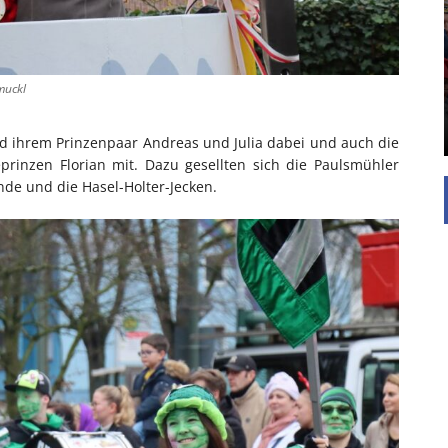
UNTERSTÜTZEN
Die Inspiration des industriellen Chics sind die
Werkshallen des Industriezeitalters. Die Basis für
diesen Stil sind große Räume, schlicht gehalten
muckl
mit rustikalen Elementen und großen
Fensterflächen. Wie so vieles wurde ...
d ihrem Prinzenpaar Andreas und Julia dabei und auch die
prinzen Florian mit. Dazu gesellten sich die Paulsmühler
unde und die Hasel-Holter-Jecken.