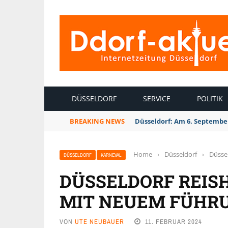
INTERNETZEITUNG DÜSSELDORF
DÜSSELDORF
SERVICE
POLITIK
BREAKING NEWS
Düsseldorf: Am 6. September
Home
›
Düsseldorf
›
Düsse
DÜSSELDORF
KARNEVAL
DÜSSELDORF REIS
MIT NEUEM FÜHR
VON
UTE NEUBAUER
11. FEBRUAR 2024