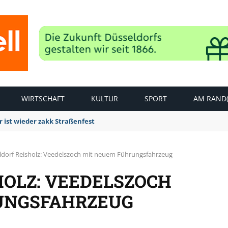
WIRTSCHAFT
KULTUR
SPORT
AM RAND(
 ist wieder zakk Straßenfest
ldorf Reisholz: Veedelszoch mit neuem Führungsfahrzeug
HOLZ: VEEDELSZOCH
UNGSFAHRZEUG