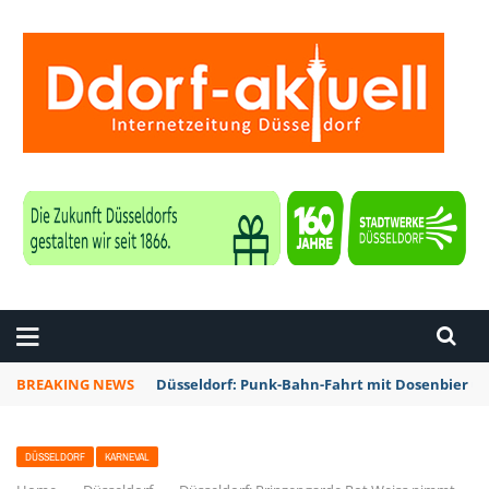
ZEITUNG DÜSSELDORF
BREAKING NEWS
Düsseldorf: Rheinbahn testet Technik zur Kon
DÜSSELDORF
KARNEVAL