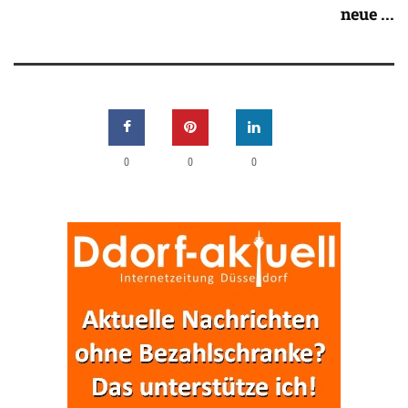
neue ...
0
0
0