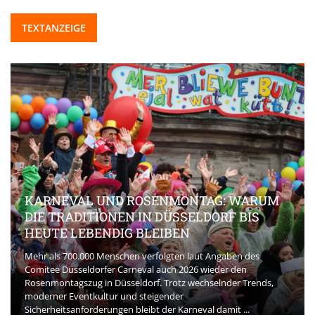
TEXTANZEIGE
KARNEVAL UND ROSENMONTAG: WARUM
DIE TRADITIONEN IN DÜSSELDORF BIS
HEUTE LEBENDIG BLEIBEN
Mehr als 700.000 Menschen verfolgten laut Angaben des
Comitee Düsseldorfer Carneval auch 2026 wieder den
Rosenmontagszug in Düsseldorf. Trotz wechselnder Trends,
moderner Eventkultur und steigender
Sicherheitsanforderungen bleibt der Karneval damit ...