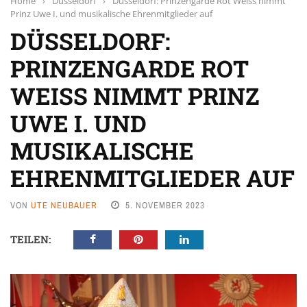
Home
›
Düsseldorf
›
Düsseldorf: Prinzengarde Rot Weiss nimmt
Prinz Uwe I. und musikalische Ehrenmitglieder auf
DÜSSELDORF:
PRINZENGARDE ROT
WEISS NIMMT PRINZ
UWE I. UND
MUSIKALISCHE
EHRENMITGLIEDER AUF
VON
UTE NEUBAUER
5. NOVEMBER 2023
TEILEN: