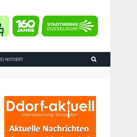
E) NOTIERT
kend“