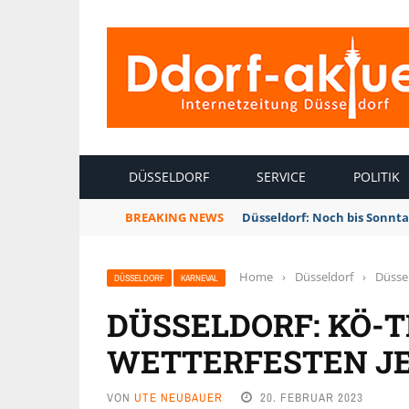
INTERNETZEITUNG DÜSSELDORF
DÜSSELDORF
SERVICE
POLITIK
BREAKING NEWS
Düsseldorf: Noch bis Sonnt
Home
›
Düsseldorf
›
Düssel
DÜSSELDORF
KARNEVAL
DÜSSELDORF: KÖ-T
WETTERFESTEN J
VON
UTE NEUBAUER
20. FEBRUAR 2023