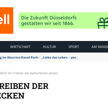
WIRTSCHAFT
KULTUR
SPORT
AM RAND(
ag im Maurice-Ravel-Park – „Liebe das Leben – pempelfort music wee
dorf: Kö-Treiben der wetterfesten Jecken
REIBEN DER
ECKEN