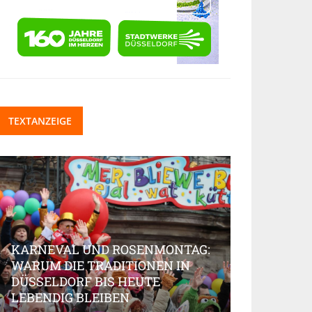
TEXTANZEIGE
KARNEVAL UND ROSENMONTAG:
WARUM DIE TRADITIONEN IN
DÜSSELDORF BIS HEUTE
BEAUTY-IN
LEBENDIG BLEIBEN
MARKT AK