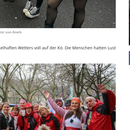
UNTERSTÜTZEN
Die Inspiration des industriellen Chics sind die
Werkshallen des Industriezeitalters. Die Basis für
diesen Stil sind große Räume, schlicht gehalten
mit rustikalen Elementen und großen
nter von Ameln
Fensterflächen. Wie so vieles wurde ...
elhaften Wetters voll auf der Kö. Die Menschen hatten Lust