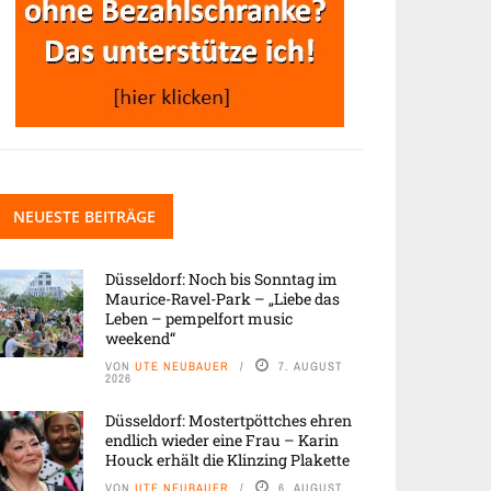
NEUESTE BEITRÄGE
Düsseldorf: Noch bis Sonntag im
Maurice-Ravel-Park – „Liebe das
Leben – pempelfort music
weekend“
VON
UTE NEUBAUER
7. AUGUST
2026
Düsseldorf: Mostertpöttches ehren
endlich wieder eine Frau – Karin
Houck erhält die Klinzing Plakette
VON
UTE NEUBAUER
6. AUGUST