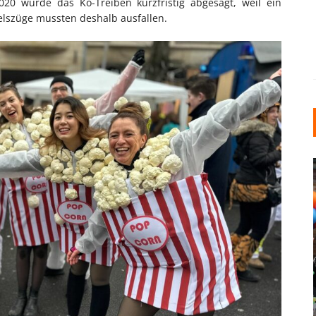
20 wurde das Kö-Treiben kurzfristig abgesagt, weil ein
elszüge mussten deshalb ausfallen.
INDUSTRIELLER CHIC: WIE
KUNSTSTOFFFENSTER DEN
LOFT-STIL IN IHREM
EINFAMILIENHAUS