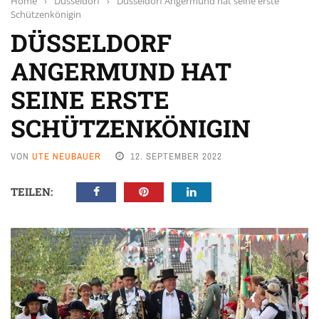
Home
›
Düsseldorf
›
Düsseldorf Angermund hat seine erste
Schützenkönigin
DÜSSELDORF
ANGERMUND HAT
SEINE ERSTE
SCHÜTZENKÖNIGIN
VON
UTE NEUBAUER
12. SEPTEMBER 2022
TEILEN: