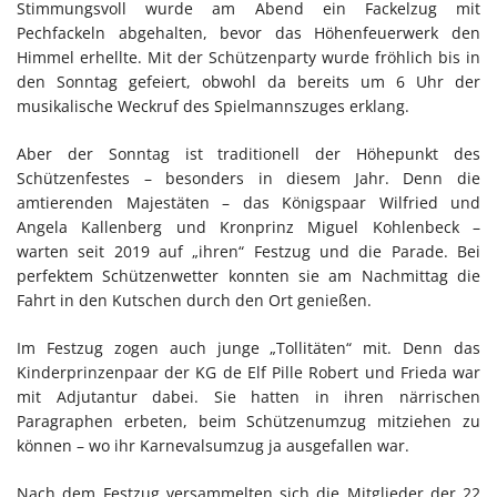
Stimmungsvoll wurde am Abend ein Fackelzug mit
Pechfackeln abgehalten, bevor das Höhenfeuerwerk den
Himmel erhellte. Mit der Schützenparty wurde fröhlich bis in
den Sonntag gefeiert, obwohl da bereits um 6 Uhr der
musikalische Weckruf des Spielmannszuges erklang.
Aber der Sonntag ist traditionell der Höhepunkt des
Schützenfestes – besonders in diesem Jahr. Denn die
amtierenden Majestäten – das Königspaar Wilfried und
Angela Kallenberg und Kronprinz Miguel Kohlenbeck –
warten seit 2019 auf „ihren“ Festzug und die Parade. Bei
perfektem Schützenwetter konnten sie am Nachmittag die
Fahrt in den Kutschen durch den Ort genießen.
Im Festzug zogen auch junge „Tollitäten“ mit. Denn das
Kinderprinzenpaar der KG de Elf Pille Robert und Frieda war
mit Adjutantur dabei. Sie hatten in ihren närrischen
Paragraphen erbeten, beim Schützenumzug mitziehen zu
können – wo ihr Karnevalsumzug ja ausgefallen war.
Nach dem Festzug versammelten sich die Mitglieder der 22