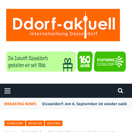
ZEITUNG DÜSSELDORF
BREAKING NEWS
Düsseldorf Kalkum: Bei Sondierungsarbeiten P
DÜSSELDORF
AKTUELLES
SCHÜTZEN