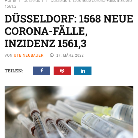
Home
›
Düsseldorf
›
Düsseldorf: 1568 neue Corona-Fälle, Inzidenz
1561,3
DÜSSELDORF: 1568 NEUE
CORONA-FÄLLE,
INZIDENZ 1561,3
VON
UTE NEUBAUER
17. MÄRZ 2022
TEILEN: