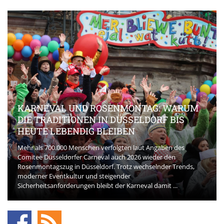
KARNEVAL UND ROSENMONTAG: WARUM
DIE TRADITIONEN IN DÜSSELDORF BIS
HEUTE LEBENDIG BLEIBEN
Mehr als 700.000 Menschen verfolgten laut Angaben des
Comitee Düsseldorfer Carneval auch 2026 wieder den
Rosenmontagszug in Düsseldorf. Trotz wechselnder Trends,
moderner Eventkultur und steigender
Sicherheitsanforderungen bleibt der Karneval damit ...