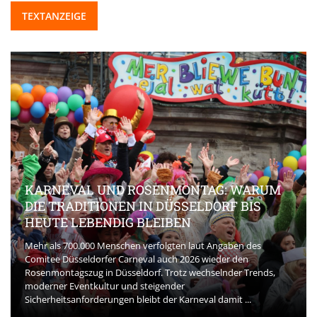
TEXTANZEIGE
KARNEVAL UND ROSENMONTAG: WARUM
DIE TRADITIONEN IN DÜSSELDORF BIS
HEUTE LEBENDIG BLEIBEN
Mehr als 700.000 Menschen verfolgten laut Angaben des
Comitee Düsseldorfer Carneval auch 2026 wieder den
Rosenmontagszug in Düsseldorf. Trotz wechselnder Trends,
moderner Eventkultur und steigender
Sicherheitsanforderungen bleibt der Karneval damit ...