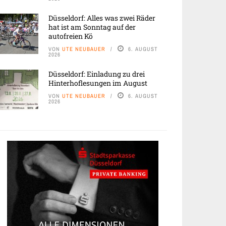
Düsseldorf: Alles was zwei Räder
hat ist am Sonntag auf der
autofreien Kö
VON
UTE NEUBAUER
6. AUGUST
2026
Düsseldorf: Einladung zu drei
Hinterhoflesungen im August
VON
UTE NEUBAUER
6. AUGUST
2026