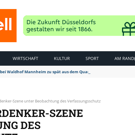
WIRTSCHAFT
KULTUR
SPORT
AM RAND(
bei Waldhof Mannheim zu spät aus dem Quark: 1:2 Niederlage
denker-Szene unter Beobachtung des Verfassungsschutz
RDENKER-SZENE
UNG DES