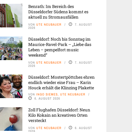
Benrath: Im Bereich des
Düsseldorfer Südens kommt es
aktuell zu Stromausfällen
VON
UTE NEUBAUER
7. AUGUST
2026
Düsseldorf: Noch bis Sonntag im
Maurice-Ravel-Park – „Liebe das
Leben – pempelfort music
weekend“
VON
UTE NEUBAUER
7. AUGUST
2026
Düsseldorf: Mostertpöttches ehren
endlich wieder eine Frau – Karin
Houck erhält die Klinzing Plakette
VON
INGO SIEMES, UTE NEUBAUER
6. AUGUST 2026
Zoll Flughafen Düsseldorf: Neun
Kilo Kokain an kreativen Orten
versteckt
VON
UTE NEUBAUER
6. AUGUST
2026