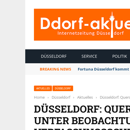
INTERNETZEITUNG DÜSSELDORF
DÜSSELDORF
SERVICE
POLITIK
BREAKING NEWS
Fortuna Düsseldorf kommt 
AKTUELLES
DÜSSELDORF
Home
›
Düsseldorf
›
Aktuelles
›
Düsseldorf: Quer
DÜSSELDORF: QUE
UNTER BEOBACHT