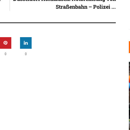
Straßenbahn – Polizei ...
0
0
INDUSTRIELLER CHIC: WIE
KUNSTSTOFFFENSTER DEN
LOFT-STIL IN IHREM
EINFAMILIENHAUS