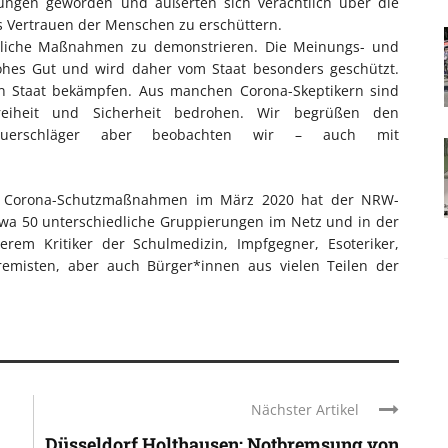
htungen geworden und äußerten sich verächtlich über die
s Vertrauen der Menschen zu erschüttern.
taatliche Maßnahmen zu demonstrieren. Die Meinungs- und
hohes Gut und wird daher vom Staat besonders geschützt.
en Staat bekämpfen. Aus manchen Corona-Skeptikern sind
reiheit und Sicherheit bedrohen. Wir begrüßen den
e Querschläger aber beobachten wir – auch mit
ie Corona-Schutzmaßnahmen im März 2020 hat der NRW-
twa 50 unterschiedliche Gruppierungen im Netz und in der
rem Kritiker der Schulmedizin, Impfgegner, Esoteriker,
tremisten, aber auch Bürger*innen aus vielen Teilen der
Nächster Artikel
.
Düsseldorf Holthausen: Notbremsung von