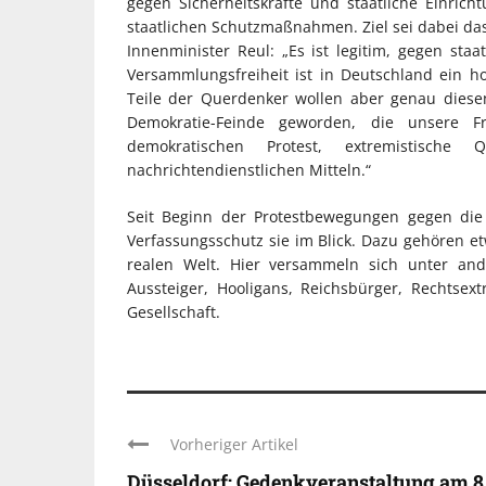
gegen Sicherheitskräfte und staatliche Einric
staatlichen Schutzmaßnahmen. Ziel sei dabei da
Innenminister Reul: „Es ist legitim, gegen s
Versammlungsfreiheit ist in Deutschland ein 
Teile der Querdenker wollen aber genau dies
Demokratie-Feinde geworden, die unsere F
demokratischen Protest, extremistisch
nachrichtendienstlichen Mitteln.“
Seit Beginn der Protestbewegungen gegen d
Verfassungsschutz sie im Blick. Dazu gehören e
realen Welt. Hier versammeln sich unter ande
Aussteiger, Hooligans, Reichsbürger, Rechtsex
Gesellschaft.
Vorheriger Artikel
Düsseldorf: Gedenkveranstaltung am 8