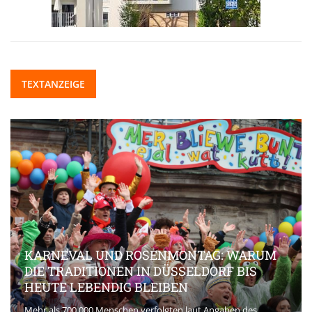
TEXTANZEIGE
KARNEVAL UND ROSENMONTAG: WARUM
DIE TRADITIONEN IN DÜSSELDORF BIS
HEUTE LEBENDIG BLEIBEN
Mehr als 700.000 Menschen verfolgten laut Angaben des