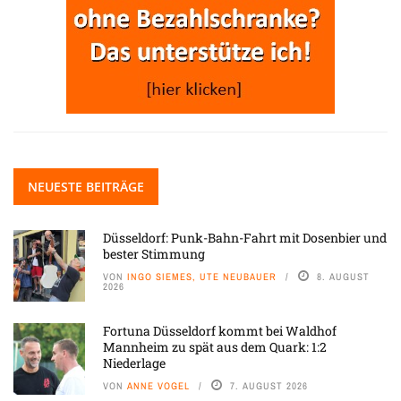
NEUESTE BEITRÄGE
Düsseldorf: Punk-Bahn-Fahrt mit Dosenbier und
bester Stimmung
VON
INGO SIEMES, UTE NEUBAUER
8. AUGUST
2026
Fortuna Düsseldorf kommt bei Waldhof
Mannheim zu spät aus dem Quark: 1:2
Niederlage
VON
ANNE VOGEL
7. AUGUST 2026