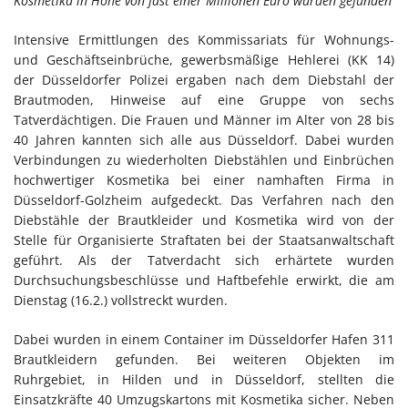
Kosmetika in Höhe von fast einer Millionen Euro wurden gefunden
Intensive Ermittlungen des Kommissariats für Wohnungs-
und Geschäftseinbrüche, gewerbsmäßige Hehlerei (KK 14)
der Düsseldorfer Polizei ergaben nach dem Diebstahl der
Brautmoden, Hinweise auf eine Gruppe von sechs
Tatverdächtigen. Die Frauen und Männer im Alter von 28 bis
40 Jahren kannten sich alle aus Düsseldorf. Dabei wurden
Verbindungen zu wiederholten Diebstählen und Einbrüchen
hochwertiger Kosmetika bei einer namhaften Firma in
Düsseldorf-Golzheim aufgedeckt. Das Verfahren nach den
Diebstähle der Brautkleider und Kosmetika wird von der
Stelle für Organisierte Straftaten bei der Staatsanwaltschaft
geführt. Als der Tatverdacht sich erhärtete wurden
Durchsuchungsbeschlüsse und Haftbefehle erwirkt, die am
Dienstag (16.2.) vollstreckt wurden.
Dabei wurden in einem Container im Düsseldorfer Hafen 311
Brautkleidern gefunden. Bei weiteren Objekten im
Ruhrgebiet, in Hilden und in Düsseldorf, stellten die
Einsatzkräfte 40 Umzugskartons mit Kosmetika sicher. Neben