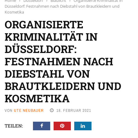
Home
›
Düsseldorf
›
Blaulicht
›
Organisierte Kriminalität in
Düsseldorf: Festnahmen nach Diebstahl von Brautkleidern und
Kosmetika
ORGANISIERTE
KRIMINALITÄT IN
DÜSSELDORF:
FESTNAHMEN NACH
DIEBSTAHL VON
BRAUTKLEIDERN UND
KOSMETIKA
VON
UTE NEUBAUER
18. FEBRUAR 2021
TEILEN: