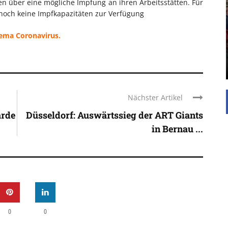
nen über eine mögliche Impfung an ihren Arbeitsstätten. Für
UNTERSTÜTZEN
 noch keine Impfkapazitäten zur Verfügung
Die Inspiration des industriellen Chics sind die
Werkshallen des Industriezeitalters. Die Basis für
hema Coronavirus.
diesen Stil sind große Räume, schlicht gehalten
mit rustikalen Elementen und großen
Fensterflächen. Wie so vieles wurde ...
Nächster Artikel
arde
Düsseldorf: Auswärtssieg der ART Giants
in Bernau ...
0
0