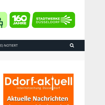
E) NOTIERT
kend“