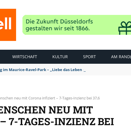
WIRTSCHAFT
KULTUR
SPORT
AM RAND(
ag im Maurice-Ravel-Park – „Liebe das Leben – pempelfort music wee
nschen neu mit Corona infiziert – 7-Tages-Inzienz bei 37,6
MENSCHEN NEU MIT
– 7-TAGES-INZIENZ BEI