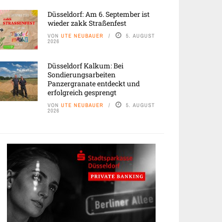
Düsseldorf: Am 6. September ist
wieder zakk Straßenfest
VON
UTE NEUBAUER
5. AUGUST
2026
Düsseldorf Kalkum: Bei
Sondierungsarbeiten
Panzergranate entdeckt und
erfolgreich gesprengt
VON
UTE NEUBAUER
5. AUGUST
2026