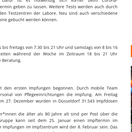
. Dafür ist es notwendig sich vorher beim Corona-
Termin geben zu lassen. Weitere Tests werden auch durch
 den Testzentren der Labore. Neu sind auch verschiedene
rmine gebucht werden können.
s bis freitags von 7.30 bis 21 Uhr und samstags von 8 bis 16
ßzeiten während der Woche im Zeitraum 18 bis 21 Uhr
e Beratung.
it den ersten Impfungen begonnen. Durch mobile Team
sonal von Pflegeeinrichtungen die Impfung. Am Freitag
dem 27. Dezember wurden in Düsseldorf 31.543 Impfdosen
INDUSTRIELLER CHIC: WIE
innen die älter als 80 Jahre alt sind per Post über die
KUNSTSTOFFFENSTER DEN
 Gruppe kann seit dem 25. Januar einen Impftermin im
LOFT-STIL IN IHREM
r Impfungen im Impfzentrum wird der 8. Februar sein. Das
EINFAMILIENHAUS