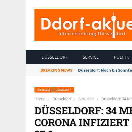
INTERNETZEITUNG DÜSSELDORF
DÜSSELDORF
SERVICE
POLITIK
BREAKING NEWS
Düsseldorf: Noch bis Sonnt
AKTUELLES
DÜSSELDORF
Home
›
Düsseldorf
›
Aktuelles
›
Düsseldorf: 34 Me
DÜSSELDORF: 34 
CORONA INFIZIERT 