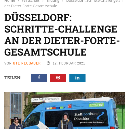
Home
›
Wirtschaft
›
Bildung
›
Düsseldorf: Schritte-Challenge an
der Dieter-Forte-Gesamtschule
DÜSSELDORF:
SCHRITTE-CHALLENGE
AN DER DIETER-FORTE-
GESAMTSCHULE
VON
UTE NEUBAUER
12. FEBRUAR 2021
TEILEN: