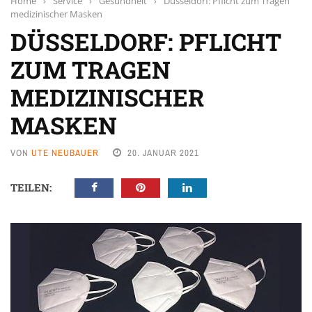
Home
›
Service
›
Gesundheit
›
Düsseldorf: Pflicht zum Tragen
medizinischer Masken
DÜSSELDORF: PFLICHT
ZUM TRAGEN
MEDIZINISCHER
MASKEN
VON
UTE NEUBAUER
20. JANUAR 2021
TEILEN: