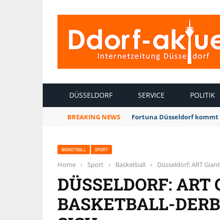
INTERNETZEITUNG DÜSSELDORF
DÜSSELDORF
SERVICE
POLITIK
BREAKING NEWS
Fortuna Düsseldorf kommt 
BASKETBALL
SPORT
Home
›
Sport
›
Basketball
›
Düsseldorf: ART Giant
DÜSSELDORF: ART
BASKETBALL-DERB