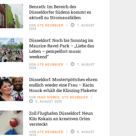
Benrath: Im Bereich des
Düsseldorfer Südens kommt es
aktuell zu Stromausfällen
VON
UTE NEUBAUER
7. AUGUST
2026
Düsseldorf: Noch bis Sonntag im
Maurice-Ravel-Park – „Liebe das
Leben – pempelfort music
weekend“
VON
UTE NEUBAUER
7. AUGUST
2026
Düsseldorf: Mostertpöttches ehren
endlich wieder eine Frau – Karin
Houck erhält die Klinzing Plakette
VON
INGO SIEMES, UTE NEUBAUER
6. AUGUST 2026
Zoll Flughafen Düsseldorf: Neun
Kilo Kokain an kreativen Orten
versteckt
VON
UTE NEUBAUER
6. AUGUST
2026