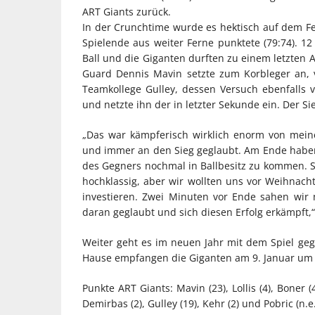
ART Giants zurück.
In der Crunchtime wurde es hektisch auf dem Fel
Spielende aus weiter Ferne punktete (79:74). 1
Ball und die Giganten durften zu einem letzten A
Guard Dennis Mavin setzte zum Korbleger an, 
Teamkollege Gulley, dessen Versuch ebenfalls 
und netzte ihn der in letzter Sekunde ein. Der Si
„Das war kämpferisch wirklich enorm von mei
und immer an den Sieg geglaubt. Am Ende habe
des Gegners nochmal in Ballbesitz zu kommen. S
hochklassig, aber wir wollten uns vor Weihnach
investieren. Zwei Minuten vor Ende sahen wir 
daran geglaubt und sich diesen Erfolg erkämpft,
Weiter geht es im neuen Jahr mit dem Spiel geg
Hause empfangen die Giganten am 9. Januar um 
Punkte ART Giants: Mavin (23), Lollis (4), Boner (4
Demirbas (2), Gulley (19), Kehr (2) und Pobric (n.e.