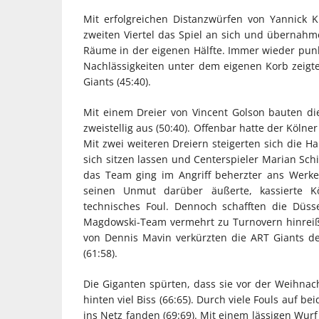
Mit erfolgreichen Distanzwürfen von Yannick 
zweiten Viertel das Spiel an sich und übernah
Räume in der eigenen Hälfte. Immer wieder punk
Nachlässigkeiten unter dem eigenen Korb zeigte
Giants (45:40).
Mit einem Dreier von Vincent Golson bauten di
zweistellig aus (50:40). Offenbar hatte der Köln
Mit zwei weiteren Dreiern steigerten sich die Ha
sich sitzen lassen und Centerspieler Marian Sch
das Team ging im Angriff beherzter ans Werke. 
seinen Unmut darüber äußerte, kassierte K
technisches Foul. Dennoch schafften die Düss
Magdowski-Team vermehrt zu Turnovern hinreißen
von Dennis Mavin verkürzten die ART Giants de
(61:58).
Die Giganten spürten, dass sie vor der Weihna
hinten viel Biss (66:65). Durch viele Fouls auf 
ins Netz fanden (69:69). Mit einem lässigen Wurf