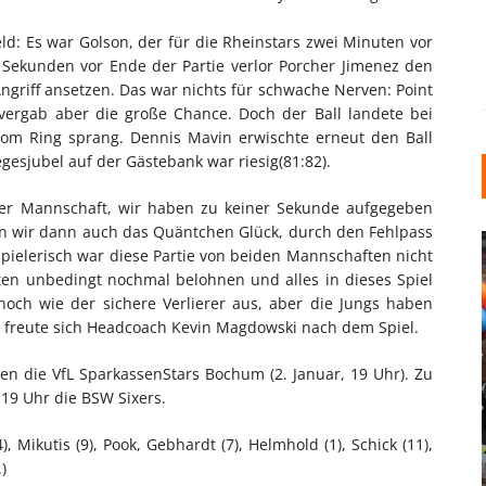
d: Es war Golson, der für die Rheinstars zwei Minuten vor
2 Sekunden vor Ende der Partie verlor Porcher Jimenez den
ngriff ansetzen. Das war nichts für schwache Nerven: Point
vergab aber die große Chance. Doch der Ball landete bei
vom Ring sprang. Dennis Mavin erwischte erneut den Ball
egesjubel auf der Gästebank war riesig(81:82).
ner Mannschaft, wir haben zu keiner Sekunde aufgegeben
n wir dann auch das Quäntchen Glück, durch den Fehlpass
pielerisch war diese Partie von beiden Mannschaften nicht
ten unbedingt nochmal belohnen und alles in dieses Spiel
noch wie der sichere Verlierer aus, aber die Jungs haben
“ freute sich Headcoach Kevin Magdowski nach dem Spiel.
en die VfL SparkassenStars Bochum (2. Januar, 19 Uhr). Zu
INDUSTRIELLER CHIC: WIE
19 Uhr die BSW Sixers.
KUNSTSTOFFFENSTER DEN
LOFT-STIL IN IHREM
), Mikutis (9), Pook, Gebhardt (7), Helmhold (1), Schick (11),
EINFAMILIENHAUS
)