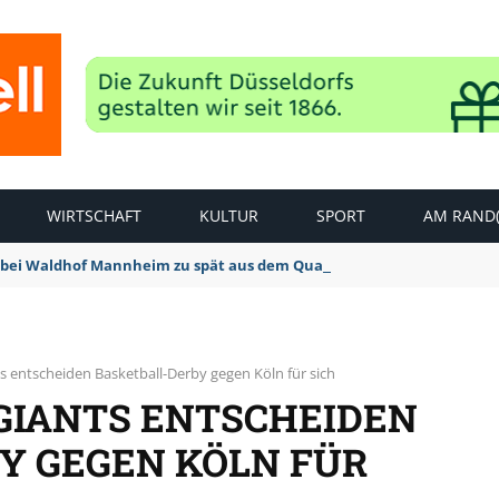
WIRTSCHAFT
KULTUR
SPORT
AM RAND(
bei Waldhof Mannheim zu spät aus dem Quark: 1:2 Niederlage
s entscheiden Basketball-Derby gegen Köln für sich
 GIANTS ENTSCHEIDEN
Y GEGEN KÖLN FÜR