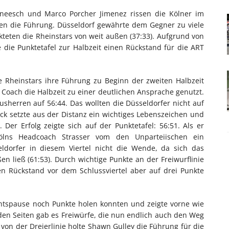
Kneesch und Marco Porcher Jimenez rissen die Kölner im
men die Führung. Düsseldorf gewährte dem Gegner zu viele
teten die Rheinstars von weit außen (37:33). Aufgrund von
 die Punktetafel zur Halbzeit einen Rückstand für die ART
e Rheinstars ihre Führung zu Beginn der zweiten Halbzeit
er Coach die Halbzeit zu einer deutlichen Ansprache genutzt.
usherren auf 56:44. Das wollten die Düsseldorfer nicht auf
ick setzte aus der Distanz ein wichtiges Lebenszeichen und
Der Erfolg zeigte sich auf der Punktetafel: 56:51. Als er
ölns Headcoach Strasser vom den Unparteiischen ein
eldorfer in diesem Viertel nicht die Wende, da sich das
 ließ (61:53). Durch wichtige Punkte an der Freiwurflinie
n Rückstand vor dem Schlussviertel aber auf drei Punkte
chtspause noch Punkte holen konnten und zeigte vorne wie
beiden Seiten gab es Freiwürfe, die nun endlich auch den Weg
 von der Dreierlinie holte Shawn Gulley die Führung für die