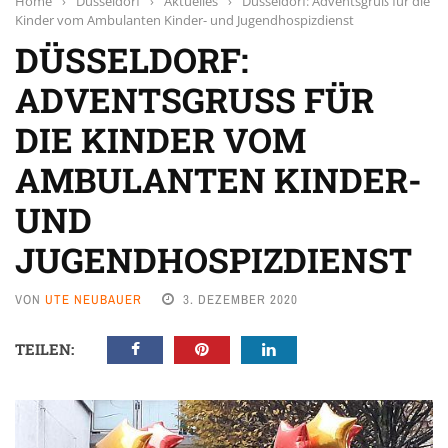
Home
›
Düsseldorf
›
Aktuelles
›
Düsseldorf: Adventsgruß für die
Kinder vom Ambulanten Kinder- und Jugendhospizdienst
DÜSSELDORF:
ADVENTSGRUSS FÜR D
IE KINDER VOM A
MBULANTEN KINDER- U
ND J
UGENDHOSPIZDIENST
VON
UTE NEUBAUER
3. DEZEMBER 2020
TEILEN: