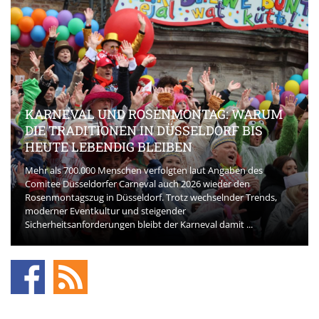
KARNEVAL UND ROSENMONTAG: WARUM
DIE TRADITIONEN IN DÜSSELDORF BIS
HEUTE LEBENDIG BLEIBEN
Mehr als 700.000 Menschen verfolgten laut Angaben des
Comitee Düsseldorfer Carneval auch 2026 wieder den
Rosenmontagszug in Düsseldorf. Trotz wechselnder Trends,
moderner Eventkultur und steigender
Sicherheitsanforderungen bleibt der Karneval damit ...