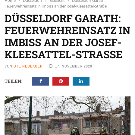
Home
›
Düsseldorf
›
Blaulicht
›
Düsseldorf Garath:
Feuerwehreinsatz in Imbiss an der Josef-Kleesattel-Straße
DÜSSELDORF GARATH:
FEUERWEHREINSATZ IN
IMBISS AN DER JOSEF-
KLEESATTEL-STRASSE
VON
UTE NEUBAUER
17. NOVEMBER 2020
TEILEN: