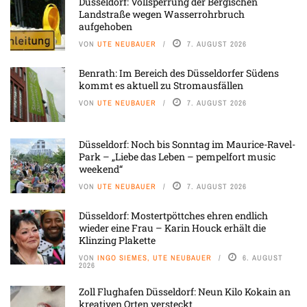
Düsseldorf: Vollsperrung der Bergischen
Landstraße wegen Wasserrohrbruch
aufgehoben
VON
UTE NEUBAUER
7. AUGUST 2026
Benrath: Im Bereich des Düsseldorfer Südens
kommt es aktuell zu Stromausfällen
VON
UTE NEUBAUER
7. AUGUST 2026
Düsseldorf: Noch bis Sonntag im Maurice-Ravel-
Park – „Liebe das Leben – pempelfort music
weekend“
VON
UTE NEUBAUER
7. AUGUST 2026
Düsseldorf: Mostertpöttches ehren endlich
wieder eine Frau – Karin Houck erhält die
Klinzing Plakette
VON
INGO SIEMES, UTE NEUBAUER
6. AUGUST
2026
Zoll Flughafen Düsseldorf: Neun Kilo Kokain an
kreativen Orten versteckt