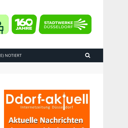
E) NOTIERT
kend“