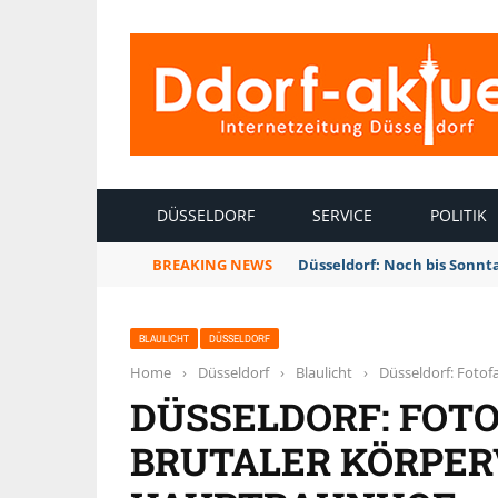
INTERNETZEITUNG DÜSSELDORF
DÜSSELDORF
SERVICE
POLITIK
BREAKING NEWS
Düsseldorf: Noch bis Sonnt
BLAULICHT
DÜSSELDORF
Home
›
Düsseldorf
›
Blaulicht
›
Düsseldorf: Foto
DÜSSELDORF: FOT
BRUTALER KÖRPE