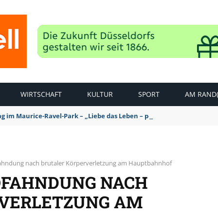
WIRTSCHAFT
KULTUR
SPORT
AM RAND(
ag im Maurice-Ravel-Park – „Liebe das Leben – pempelfort music wee
fahndung nach brutaler Körperverletzung am Hauptbahnhof
OFAHNDUNG NACH
RVERLETZUNG AM