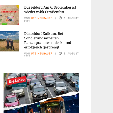
Düsseldorf: Am 6. September ist
wieder zakk Straßenfest
VON
UTE NEUBAUER
5. AUGUST
2026
Düsseldorf Kalkum: Bei
Sondierungsarbeiten
Panzergranate entdeckt und
erfolgreich gesprengt
VON
UTE NEUBAUER
5. AUGUST
2026