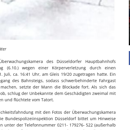
UNTERSTÜTZEN
Die Inspiration des industriellen Chics sind die
Werkshallen des Industriezeitalters. Die Basis für
diesen Stil sind große Räume, schlicht gehalten
mit rustikalen Elementen und großen
Fensterflächen. Wie so vieles wurde ...
äter
Überwachungskamera des Düsseldorfer Hauptbahnhofs
tag (6.10.) wegen einer Körperverletzung durch einen
 Juli, ca. 16:41 Uhr, am Gleis 19/20 zugetragen hatte. Ein
bgang des Bahnsteigs, sodass schwerbehinderte Fahrgast
u machen, setzte der Mann die Blockade fort. Als sich das
hob, schlug der Unbekannte dem Geschädigten zweimal mit
en und flüchtete vom Tatort.
ntlichkeitsfahndung mit den Fotos der Überwachungskamera
ie Bundespolizeiinspektion Düsseldorf bittet um Hinweise
ten unter der Telefonnummer 0211- 179276- 522 (außerhalb