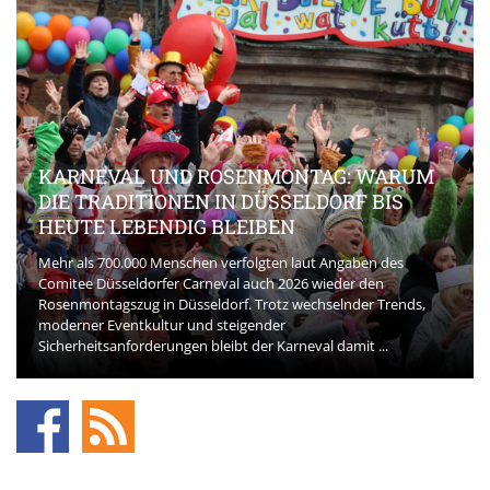
KARNEVAL UND ROSENMONTAG: WARUM
DIE TRADITIONEN IN DÜSSELDORF BIS
HEUTE LEBENDIG BLEIBEN
Mehr als 700.000 Menschen verfolgten laut Angaben des
Comitee Düsseldorfer Carneval auch 2026 wieder den
Rosenmontagszug in Düsseldorf. Trotz wechselnder Trends,
moderner Eventkultur und steigender
Sicherheitsanforderungen bleibt der Karneval damit ...