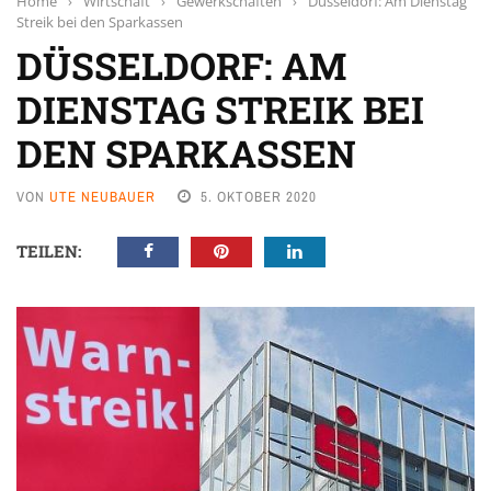
Home
›
Wirtschaft
›
Gewerkschaften
›
Düsseldorf: Am Dienstag
Streik bei den Sparkassen
DÜSSELDORF: AM
DIENSTAG STREIK BEI
DEN SPARKASSEN
VON
UTE NEUBAUER
5. OKTOBER 2020
TEILEN: