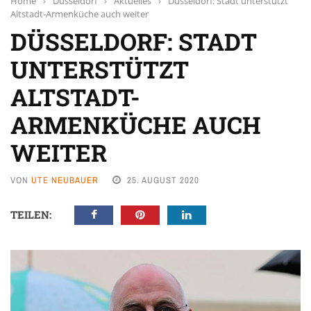
Home
›
Düsseldorf
›
Aktuelles
›
Düsseldorf: Stadt unterstützt
Altstadt-Armenküche auch weiter
DÜSSELDORF: STADT
UNTERSTÜTZT
ALTSTADT-
ARMENKÜCHE AUCH
WEITER
VON
UTE NEUBAUER
25. AUGUST 2020
TEILEN: