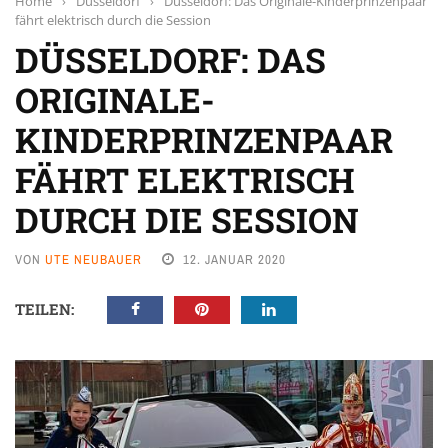
Home
›
Düsseldorf
›
Düsseldorf: Das Originale-Kinderprinzenpaar
fährt elektrisch durch die Session
DÜSSELDORF: DAS
ORIGINALE-
KINDERPRINZENPAAR
FÄHRT ELEKTRISCH
DURCH DIE SESSION
VON
UTE NEUBAUER
12. JANUAR 2020
TEILEN: