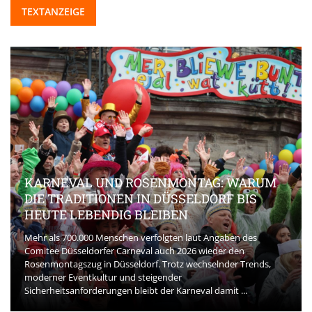
TEXTANZEIGE
KARNEVAL UND ROSENMONTAG: WARUM
DIE TRADITIONEN IN DÜSSELDORF BIS
HEUTE LEBENDIG BLEIBEN
Mehr als 700.000 Menschen verfolgten laut Angaben des
Comitee Düsseldorfer Carneval auch 2026 wieder den
Rosenmontagszug in Düsseldorf. Trotz wechselnder Trends,
moderner Eventkultur und steigender
Sicherheitsanforderungen bleibt der Karneval damit ...