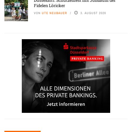
Düsseldorf: Schützenfest mit Jubiläum der
Fidelen Löricker
VON
UTE NEUBAUER
3. AUGUST 2026