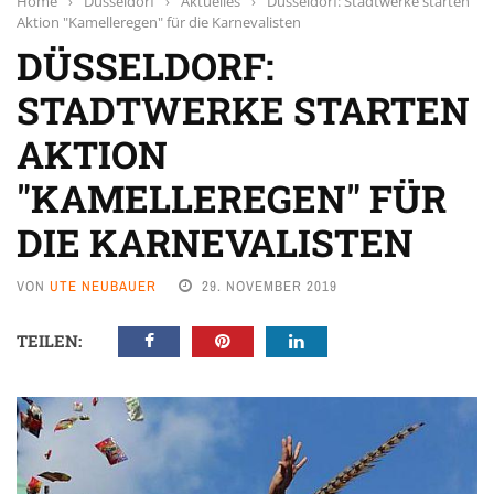
Home
›
Düsseldorf
›
Aktuelles
›
Düsseldorf: Stadtwerke starten
Aktion "Kamelleregen" für die Karnevalisten
DÜSSELDORF:
STADTWERKE STARTEN
AKTION
"KAMELLEREGEN" FÜR
DIE KARNEVALISTEN
VON
UTE NEUBAUER
29. NOVEMBER 2019
TEILEN: