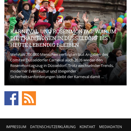
KARNEVAL UND ROSENMONTAG: WARUM
DIE TRADITIONEN IN DÜSSELDORF BIS
HEUTE LEBENDIG BLEIBEN
Mehr als 700.000 Menschen verfolgten laut Angaben des
Comitee Düsseldorfer Carneval auch 2026 wieder den
Rosenmontagszug in Düsseldorf. Trotz wechselnder Trends,
moderner Eventkultur und steigender
Sicherheitsanforderungen bleibt der Karneval damit ...
IMPRESSUM
DATENSCHUTZERKLÄRUNG
KONTAKT
MEDIADATEN