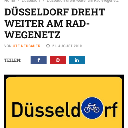
Home
›
Düsseldorf
›
Düsseldorf dreht weiter am Rad-Wegenetz
DÜSSELDORF DREHT
WEITER AM RAD-
WEGENETZ
VON
UTE NEUBAUER
21. AUGUST 2019
TEILEN: