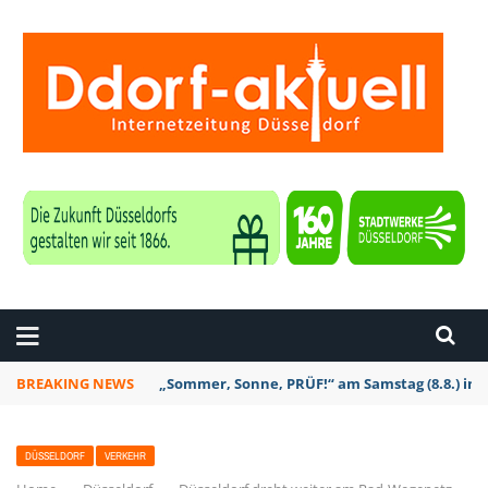
ZEITUNG DÜSSELDORF
BREAKING NEWS
Düsseldorf: Am 6. September ist wieder zakk S
DÜSSELDORF
VERKEHR