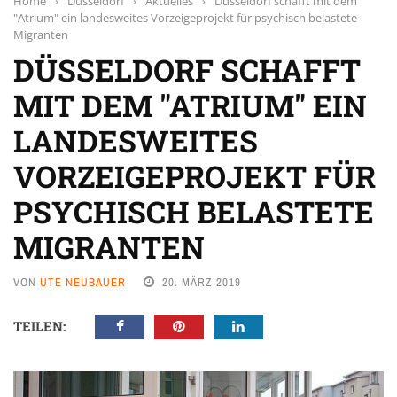
Home
›
Düsseldorf
›
Aktuelles
›
Düsseldorf schafft mit dem
"Atrium" ein landesweites Vorzeigeprojekt für psychisch belastete
Migranten
DÜSSELDORF SCHAFFT
MIT DEM "ATRIUM" EIN
LANDESWEITES
VORZEIGEPROJEKT FÜR
PSYCHISCH BELASTETE
MIGRANTEN
VON
UTE NEUBAUER
20. MÄRZ 2019
TEILEN: