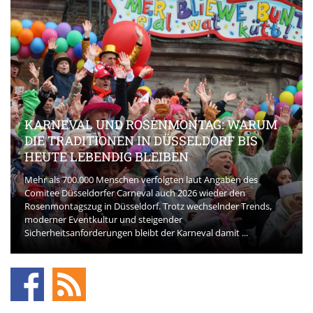
KARNEVAL UND ROSENMONTAG: WARUM
DIE TRADITIONEN IN DÜSSELDORF BIS
HEUTE LEBENDIG BLEIBEN
Mehr als 700.000 Menschen verfolgten laut Angaben des
Comitee Düsseldorfer Carneval auch 2026 wieder den
Rosenmontagszug in Düsseldorf. Trotz wechselnder Trends,
moderner Eventkultur und steigender
Sicherheitsanforderungen bleibt der Karneval damit ...