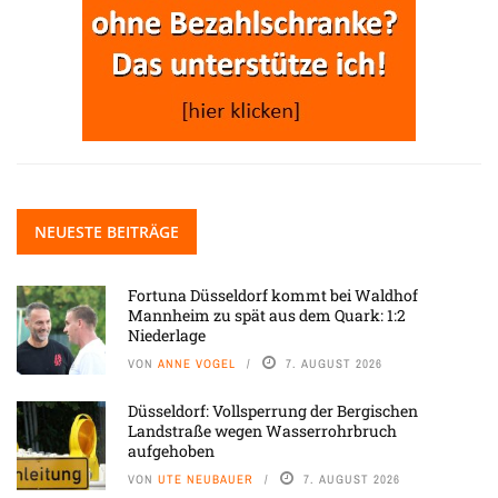
NEUESTE BEITRÄGE
Fortuna Düsseldorf kommt bei Waldhof
Mannheim zu spät aus dem Quark: 1:2
Niederlage
VON
ANNE VOGEL
7. AUGUST 2026
Düsseldorf: Vollsperrung der Bergischen
Landstraße wegen Wasserrohrbruch
aufgehoben
VON
UTE NEUBAUER
7. AUGUST 2026