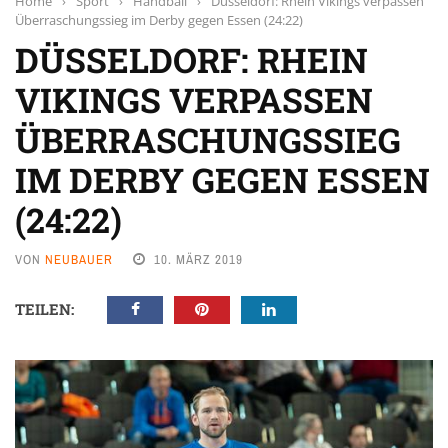
Home
›
Sport
›
Handball
›
Düsseldorf: Rhein Vikings verpassen
Überraschungssieg im Derby gegen Essen (24:22)
DÜSSELDORF: RHEIN
VIKINGS VERPASSEN
ÜBERRASCHUNGSSIEG
IM DERBY GEGEN ESSEN
(24:22)
VON
NEUBAUER
10. MÄRZ 2019
TEILEN: