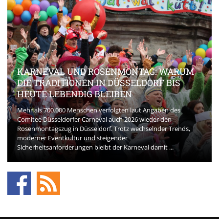
KARNEVAL UND ROSENMONTAG: WARUM
DIE TRADITIONEN IN DÜSSELDORF BIS
HEUTE LEBENDIG BLEIBEN
Mehr als 700.000 Menschen verfolgten laut Angaben des
Comitee Düsseldorfer Carneval auch 2026 wieder den
Rosenmontagszug in Düsseldorf. Trotz wechselnder Trends,
moderner Eventkultur und steigender
Sicherheitsanforderungen bleibt der Karneval damit ...