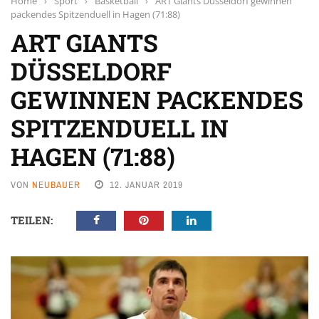
Home
›
Sport
›
Basketball
›
ART Giants Düsseldorf gewinnen
packendes Spitzenduell in Hagen (71:88)
ART GIANTS
DÜSSELDORF
GEWINNEN PACKENDES
SPITZENDUELL IN
HAGEN (71:88)
VON
NEUBAUER
12. JANUAR 2019
TEILEN: