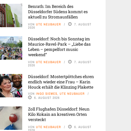
Benrath: Im Bereich des
Düsseldorfer Südens kommt es
aktuell zu Stromausfällen
VON
UTE NEUBAUER
7. AUGUST
2026
Düsseldorf: Noch bis Sonntag im
Maurice-Ravel-Park – „Liebe das
Leben – pempelfort music
weekend“
VON
UTE NEUBAUER
7. AUGUST
2026
Düsseldorf: Mostertpöttches ehren
endlich wieder eine Frau – Karin
Houck erhält die Klinzing Plakette
VON
INGO SIEMES, UTE NEUBAUER
6. AUGUST 2026
Zoll Flughafen Düsseldorf: Neun
Kilo Kokain an kreativen Orten
versteckt
VON
UTE NEUBAUER
6. AUGUST
2026