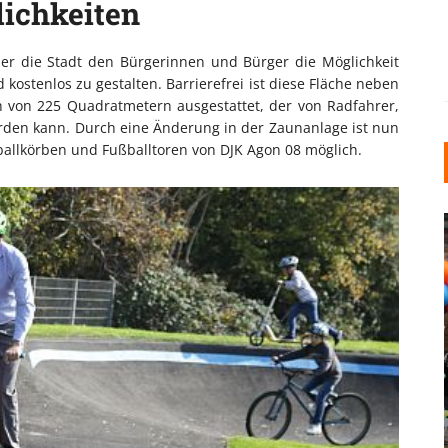
lichkeiten
t der die Stadt den Bürgerinnen und Bürger die Möglichkeit
nd kostenlos zu gestalten. Barrierefrei ist diese Fläche neben
 von 225 Quadratmetern ausgestattet, der von Radfahrer,
erden kann. Durch eine Änderung in der Zaunanlage ist nun
ballkörben und Fußballtoren von DJK Agon 08 möglich.
INDUSTRIELLER CHIC: WIE
KUNSTSTOFFFENSTER DEN
LOFT-STIL IN IHREM
EINFAMILIENHAUS