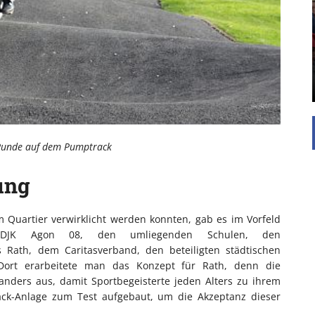
UNTERSTÜTZEN
Die Inspiration des industriellen Chics sind die
Werkshallen des Industriezeitalters. Die Basis für
diesen Stil sind große Räume, schlicht gehalten
mit rustikalen Elementen und großen
Fensterflächen. Wie so vieles wurde ...
 Runde auf dem Pumptrack
ung
m Quartier verwirklicht werden konnten, gab es im Vorfeld
DJK Agon 08, den umliegenden Schulen, den
s Rath, dem Caritasverband, den beteiligten städtischen
 Dort erarbeitete man das Konzept für Rath, denn die
 anders aus, damit Sportbegeisterte jeden Alters zu ihrem
k-Anlage zum Test aufgebaut, um die Akzeptanz dieser