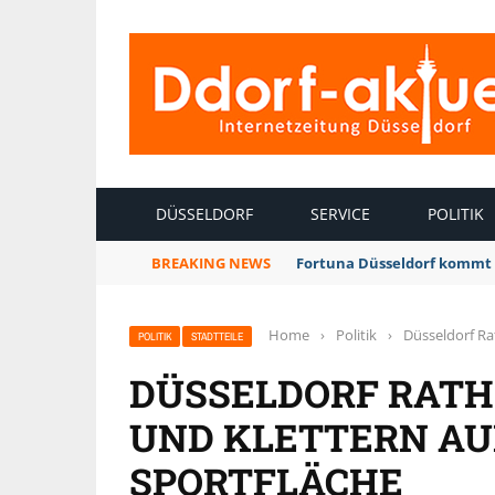
INTERNETZEITUNG DÜSSELDORF
DÜSSELDORF
SERVICE
POLITIK
BREAKING NEWS
Fortuna Düsseldorf kommt 
Home
›
Politik
›
Düsseldorf Ra
POLITIK
STADTTEILE
DÜSSELDORF RATH
UND KLETTERN AU
SPORTFLÄCHE