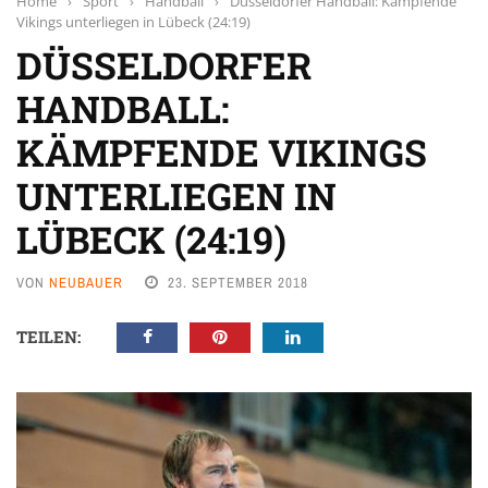
Home
›
Sport
›
Handball
›
Düsseldorfer Handball: Kämpfende
Vikings unterliegen in Lübeck (24:19)
DÜSSELDORFER
HANDBALL:
KÄMPFENDE VIKINGS
UNTERLIEGEN IN
LÜBECK (24:19)
VON
NEUBAUER
23. SEPTEMBER 2018
TEILEN: