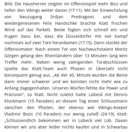
Bild: Die Hausherren zeigten im Offensivspiel mehr Biss und
liefen den Vikings weiter davon (17:11). Mit der Einwechslung
von Neuzugang Srdjan Predragovic und dem
wiedergenesenen Felix Handschke brachte Klatt frischen
Wind auf das Parkett. Beide fügten sich schnell ein und
trugen dazu bei, dass die Düsseldorfer mit viel Kampf
nochmals auf zwei Tore herankamen (17:15). Dann stockte der
Offensivmotor: Nach einem Tor von Nachwuchstalent Moritz
Görgen gelang den Rheinländern über 13 Minuten lang kein
Treffer mehr. Neben wenig zwingenden Torabschlüssen
spielte das Klatt-Team auch Phasen in Überzahl nicht
konsequent genug aus. „Ab der 45. Minute wurden die Beine
dann immer schwerer und wir konnten nicht mehr wie zu
Anfang dagegenhalten. Unseren Würfen fehlte die Power und
Präzision“, so Klatt. Nicht zuletzt hatte Lübeck mit Dennis
Klockmann (15 Paraden) an diesem Tag einen Schlussmann
zwischen den Pfosten, der ebenso wie Vikings-Keeper
Vladimir Bozic (10 Paraden) nur wenig zuließ (24:19). Klatt:
„Schlussendlich bekommen wir in Lübeck viel Lob. Davon
können wir uns aber leider nichts kaufen und in Schwartau