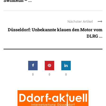
SwimRun – ...
Nächster Artikel
Düsseldorf: Unbekannte klauen den Motor vom
DLRG ...
0
0
0