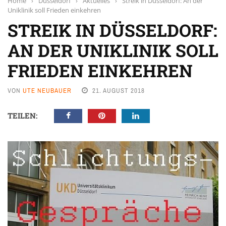
Home
›
Düsseldorf
›
Aktuelles
›
Streik in Düsseldorf: An der
Uniklinik soll Frieden einkehren
STREIK IN DÜSSELDORF:
AN DER UNIKLINIK SOLL
FRIEDEN EINKEHREN
VON
UTE NEUBAUER
21. AUGUST 2018
TEILEN: