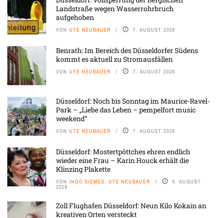
Landstraße wegen Wasserrohrbruch
aufgehoben
VON
UTE NEUBAUER
7. AUGUST 2026
Benrath: Im Bereich des Düsseldorfer Südens
kommt es aktuell zu Stromausfällen
VON
UTE NEUBAUER
7. AUGUST 2026
Düsseldorf: Noch bis Sonntag im Maurice-Ravel-
Park – „Liebe das Leben – pempelfort music
weekend“
VON
UTE NEUBAUER
7. AUGUST 2026
Düsseldorf: Mostertpöttches ehren endlich
wieder eine Frau – Karin Houck erhält die
Klinzing Plakette
VON
INGO SIEMES, UTE NEUBAUER
6. AUGUST
2026
Zoll Flughafen Düsseldorf: Neun Kilo Kokain an
kreativen Orten versteckt