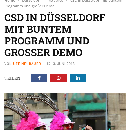
Home
›
Düsseldorf
›
Aktuelles
›
CSD in Düsseldorf mit buntem
Programm und großer Demo
CSD IN DÜSSELDORF
MIT BUNTEM
PROGRAMM UND
GROSSER DEMO
VON
UTE NEUBAUER
3. JUNI 2018
TEILEN: