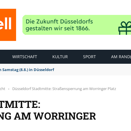
WIRTSCHAFT
KULTUR
SPORT
AM RAND(
Samstag (8.8.) in Düsseldorf
icht
›
Düsseldorf Stadtmitte: Straßensperrung am Worringer Platz
TMITTE:
G AM WORRINGER P