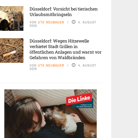
Düsseldorf: Vorsicht bei tierischen
Urlaubsmitbringseln
VON
UTE NEUBAUER
4. AUGUST
2026
Düsseldorf: Wegen Hitzewelle
verbietet Stadt Grillen in
öffentlichen Anlagen und warnt vor
Gefahren von Waldbränden
VON
UTE NEUBAUER
4. AUGUST
2026