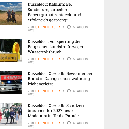
Düsseldorf Kalkum: Bei
Sondierungsarbeiten
Panzergranate entdeckt und
erfolgreich gesprengt
VON
UTE NEUBAUER
5. AUGUST
2026
Düsseldorf: Vollsperrung der
Bergischen Landstraße wegen
Wasserrohrbruch
VON
UTE NEUBAUER
5. AUGUST
2026
Düsseldorf Oberbilk: Bewohner bei
Brand in Dachgeschosswohnung
leicht verletzt
VON
UTE NEUBAUER
4. AUGUST
2026
Düsseldorf Oberbilk: Schützen
brauchen für 2027 neue
Moderatorin für die Parade
VON
UTE NEUBAUER
4. AUGUST
2026