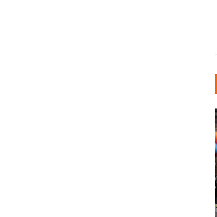
INDUSTRIELLER CHIC: WIE
KUNSTSTOFFFENSTER DEN
LOFT-STIL IN IHREM
EINFAMILIENHAUS