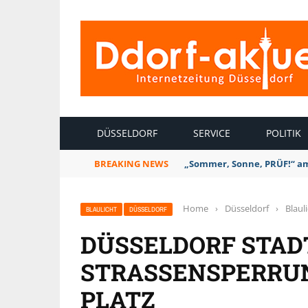
INTERNETZEITUNG DÜSSELDORF
DÜSSELDORF
SERVICE
POLITIK
BREAKING NEWS
„Sommer, Sonne, PRÜF!“ am 
Home
›
Düsseldorf
›
Blaul
BLAULICHT
DÜSSELDORF
DÜSSELDORF STAD
STRASSENSPERRUN
LATZ