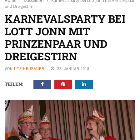
Home
›
Düsseldorf
›
Karnevalsparty bei Lott Jonn mit Prinzenpaar
und Dreigestirn
KARNEVALSPARTY BEI
LOTT JONN MIT
PRINZENPAAR UND
DREIGESTIRN
VON
UTE NEUBAUER
28. JANUAR 2018
TEILEN: