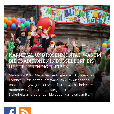
KARNEVAL UND ROSENMONTAG: WARUM
DIE TRADITIONEN IN DÜSSELDORF BIS
HEUTE LEBENDIG BLEIBEN
Mehr als 700.000 Menschen verfolgten laut Angaben des
Comitee Düsseldorfer Carneval auch 2026 wieder den
Rosenmontagszug in Düsseldorf. Trotz wechselnder Trends,
moderner Eventkultur und steigender
Sicherheitsanforderungen bleibt der Karneval damit ...