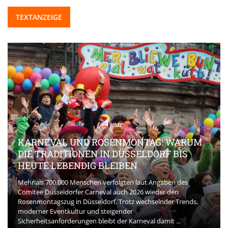
TEXTANZEIGE
KARNEVAL UND ROSENMONTAG: WARUM
DIE TRADITIONEN IN DÜSSELDORF BIS
HEUTE LEBENDIG BLEIBEN
Mehr als 700.000 Menschen verfolgten laut Angaben des
Comitee Düsseldorfer Carneval auch 2026 wieder den
Rosenmontagszug in Düsseldorf. Trotz wechselnder Trends,
moderner Eventkultur und steigender
Sicherheitsanforderungen bleibt der Karneval damit ...