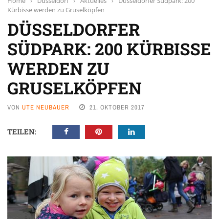
Home
›
Düsseldorf
›
Aktuelles
›
Düsseldorfer Südpark: 200
Kürbisse werden zu Gruselköpfen
DÜSSELDORFER
SÜDPARK: 200 KÜRBISSE
WERDEN ZU
GRUSELKÖPFEN
VON
UTE NEUBAUER
21. OKTOBER 2017
TEILEN: