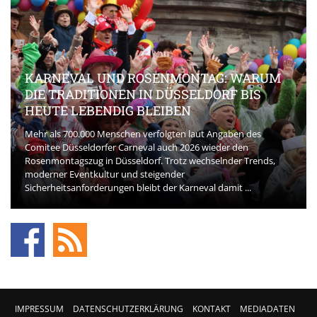
KARNEVAL UND ROSENMONTAG: WARUM
DIE TRADITIONEN IN DÜSSELDORF BIS
HEUTE LEBENDIG BLEIBEN
Mehr als 700.000 Menschen verfolgten laut Angaben des
Comitee Düsseldorfer Carneval auch 2026 wieder den
Rosenmontagszug in Düsseldorf. Trotz wechselnder Trends,
moderner Eventkultur und steigender
Sicherheitsanforderungen bleibt der Karneval damit ...
IMPRESSUM
DATENSCHUTZERKLÄRUNG
KONTAKT
MEDIADATEN