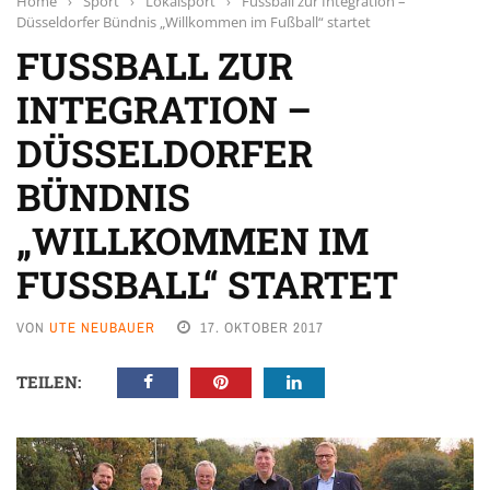
Home
›
Sport
›
Lokalsport
›
Fussball zur Integration –
Düsseldorfer Bündnis „Willkommen im Fußball“ startet
FUSSBALL ZUR
INTEGRATION –
DÜSSELDORFER
BÜNDNIS
„WILLKOMMEN IM
FUSSBALL“ STARTET
VON
UTE NEUBAUER
17. OKTOBER 2017
TEILEN: