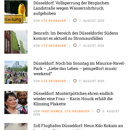
Düsseldorf: Vollsperrung der Bergischen
Landstraße wegen Wasserrohrbruch
aufgehoben
VON
UTE NEUBAUER
7. AUGUST 2026
Benrath: Im Bereich des Düsseldorfer Südens
kommt es aktuell zu Stromausfällen
VON
UTE NEUBAUER
7. AUGUST 2026
Düsseldorf: Noch bis Sonntag im Maurice-Ravel-
Park – „Liebe das Leben – pempelfort music
weekend“
VON
UTE NEUBAUER
7. AUGUST 2026
Düsseldorf: Mostertpöttches ehren endlich
wieder eine Frau – Karin Houck erhält die
Klinzing Plakette
VON
INGO SIEMES, UTE NEUBAUER
6. AUGUST
2026
Zoll Flughafen Düsseldorf: Neun Kilo Kokain an