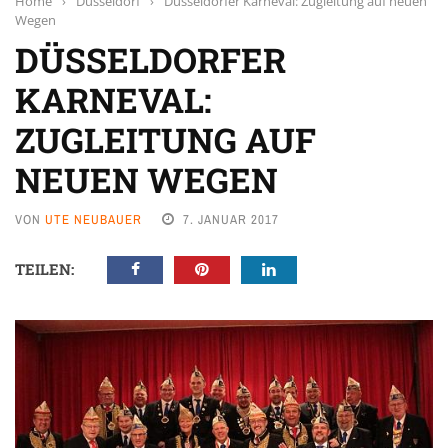
Home
›
Düsseldorf
›
Düsseldorfer Karneval: Zugleitung auf neuen
Wegen
DÜSSELDORFER
KARNEVAL:
ZUGLEITUNG AUF
NEUEN WEGEN
VON
UTE NEUBAUER
7. JANUAR 2017
TEILEN: