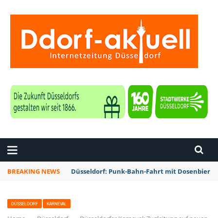
ZEITUNG DÜSSELDORF
BREAKING NEWS
Düsseldorf: Rheinbahn testet Technik zur Kon
DÜSSELDORF
KARNEVAL