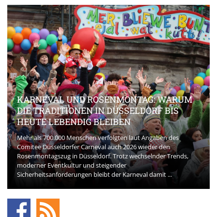
KARNEVAL UND ROSENMONTAG: WARUM
DIE TRADITIONEN IN DÜSSELDORF BIS
HEUTE LEBENDIG BLEIBEN
Mehr als 700.000 Menschen verfolgten laut Angaben des
Comitee Düsseldorfer Carneval auch 2026 wieder den
Rosenmontagszug in Düsseldorf. Trotz wechselnder Trends,
moderner Eventkultur und steigender
Sicherheitsanforderungen bleibt der Karneval damit ...