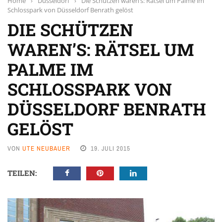
Home
›
Düsseldorf
›
Die Schützen waren’s: Rätsel um Palme im
Schlosspark von Düsseldorf Benrath gelöst
DIE SCHÜTZEN
WAREN’S: RÄTSEL UM
PALME IM
SCHLOSSPARK VON
DÜSSELDORF BENRATH
GELÖST
VON
UTE NEUBAUER
19. JULI 2015
TEILEN: