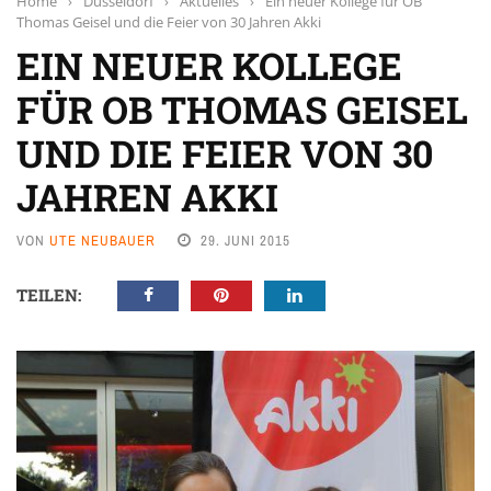
Home
›
Düsseldorf
›
Aktuelles
›
Ein neuer Kollege für OB
Thomas Geisel und die Feier von 30 Jahren Akki
EIN NEUER KOLLEGE
FÜR OB THOMAS GEISEL
UND DIE FEIER VON 30
JAHREN AKKI
VON
UTE NEUBAUER
29. JUNI 2015
TEILEN: