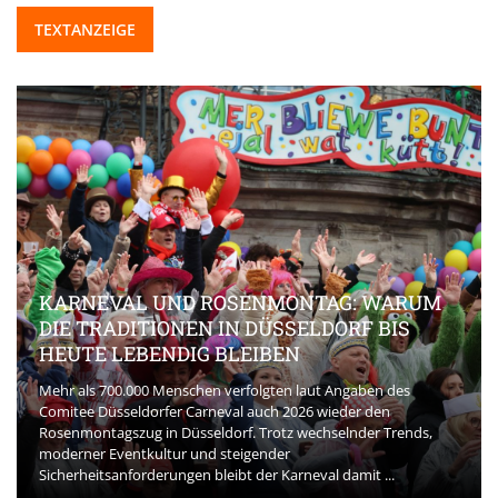
TEXTANZEIGE
KARNEVAL UND ROSENMONTAG: WARUM
DIE TRADITIONEN IN DÜSSELDORF BIS
HEUTE LEBENDIG BLEIBEN
Mehr als 700.000 Menschen verfolgten laut Angaben des
Comitee Düsseldorfer Carneval auch 2026 wieder den
Rosenmontagszug in Düsseldorf. Trotz wechselnder Trends,
moderner Eventkultur und steigender
Sicherheitsanforderungen bleibt der Karneval damit ...