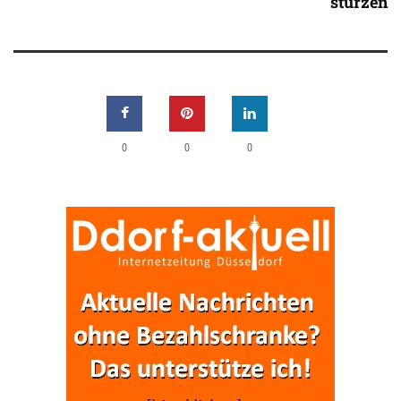
stürzen
0
0
0