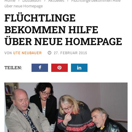
Home
›
Düsseldorf
›
Aktuelles
›
Flüchtlinge bekommen Hilfe
über neue Homepage
FLÜCHTLINGE
BEKOMMEN HILFE
ÜBER NEUE HOMEPAGE
VON
UTE NEUBAUER
27. FEBRUAR 2015
TEILEN: