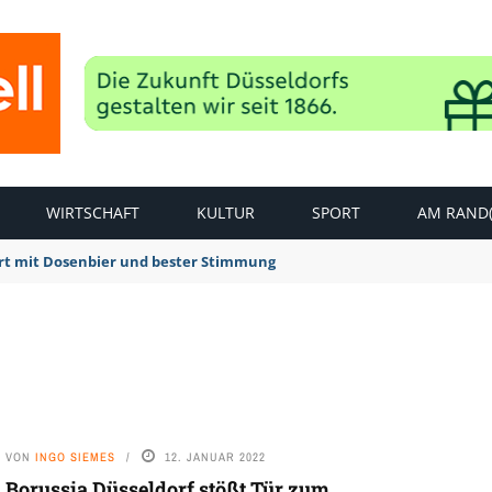
WIRTSCHAFT
KULTUR
SPORT
AM RAND(
rt mit Dosenbier und bester Stimmung
VON
INGO SIEMES
12. JANUAR 2022
Borussia Düsseldorf stößt Tür zum