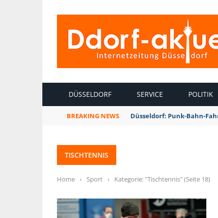
INTERNETZEITUNG DÜSSELDORF
DÜSSELDORF
SERVICE
POLITIK
BREAKING NEWS
Düsseldorf: Punk-Bahn-Fah
TISCHTENNIS
Home
›
Sport
›
Kategorie: "Tischtennis"
(Seite 18)