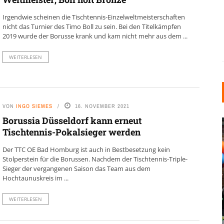
Irgendwie scheinen die Tischtennis-Einzelweltmeisterschaften
nicht das Turnier des Timo Boll zu sein. Bei den Titelkämpfen
2019 wurde der Borusse krank und kam nicht mehr aus dem ...
WEITERLESEN
VON
INGO SIEMES
16. NOVEMBER 2021
Borussia Düsseldorf kann erneut
Tischtennis-Pokalsieger werden
Der TTC OE Bad Homburg ist auch in Bestbesetzung kein
Stolperstein für die Borussen. Nachdem der Tischtennis-Triple-
Sieger der vergangenen Saison das Team aus dem
Hochtaunuskreis im ...
INDUSTRIELLER CHIC: WIE
WEITERLESEN
KUNSTSTOFFFENSTER DEN
LOFT-STIL IN IHREM