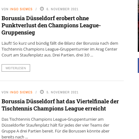
EINFAMILIENHAUS
UNTERSTÜTZEN
VON
INGO SIEMES
6. NOVEMBER 2021
Borussia Düsseldorf erobert ohne
Die Inspiration des industriellen Chics sind die
Punktverlust den Champions League-
Werkshallen des Industriezeitalters. Die Basis für
diesen Stil sind große Räume, schlicht gehalten
Gruppensieg
mit rustikalen Elementen und großen
Fensterflächen. Wie so vieles wurde ...
Läuft! So kurz und bündig fällt die Bilanz der Borussia nach dem
Tischtennis Champions League-Gruppenturnier im Arag Center
Court am Staufenplatz aus. Drei Partien, drei 3:0 ...
WEITERLESEN
VON
INGO SIEMES
5. NOVEMBER 2021
Borussia Düsseldorf hat das Viertelfinale der
Tischtennis Champions League erreicht
Das Tischtennis Champions League-Gruppenturnier am
Düsseldorfer Staufenplatz hält für jedes der vier Teams der
Gruppe A drei Partien bereit. Für die Borussen könnte aber
bereits nach ...