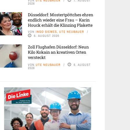
VON
UTE NEUBAUER
7. AUGUST
2026
Düsseldorf: Mostertpöttches ehren
endlich wieder eine Frau – Karin
Houck erhält die Klinzing Plakette
VON
INGO SIEMES, UTE NEUBAUER
6. AUGUST 2026
Zoll Flughafen Düsseldorf: Neun
Kilo Kokain an kreativen Orten
versteckt
VON
UTE NEUBAUER
6. AUGUST
2026