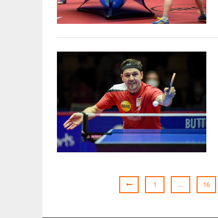
1
…
16