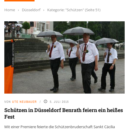
Home
›
Düsseldorf
›
Kategorie: "Schützen"
(Seite 51)
VON
UTE NEUBAUER
5. JULI 2015
Schützen in Düsseldorf Benrath feiern ein heißes
Fest
Mit einer Premiere feierte die Schützenbruderschaft Sankt Cäcilia