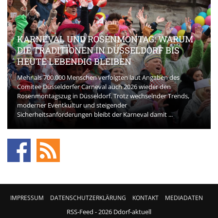
KARNEVAL UND ROSENMONTAG: WARUM
DIE TRADITIONEN IN DÜSSELDORF BIS
HEUTE LEBENDIG BLEIBEN
Mehr als 700.000 Menschen verfolgten laut Angaben des
Comitee Düsseldorfer Carneval auch 2026 wieder den
Rosenmontagszug in Düsseldorf. Trotz wechselnder Trends,
moderner Eventkultur und steigender
Sicherheitsanforderungen bleibt der Karneval damit ...
IMPRESSUM
DATENSCHUTZERKLÄRUNG
KONTAKT
MEDIADATEN
RSS-Feed
- 2026 Ddorf-aktuell